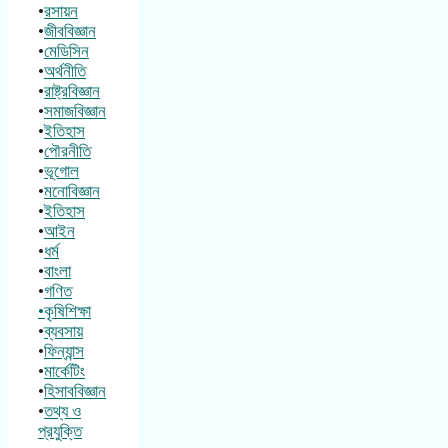
•
রসায়ন
•
জীববিজ্ঞান
•
মেডিসিন
•
অর্থনীতি
•
রাষ্ট্রবিজ্ঞান
•
সমাজবিজ্ঞান
•
ইতিহাস
•
পৌরনীতি
•
ভূগোল
•
মনোবিজ্ঞান
•
ইতিহাস
•
আইন
•
ধর্ম
•
বাংলা
•
গণিত
•কৃষিশিক্ষা
•
ব্যবসায়
•
ফিন্যান্স
•
মার্কেটিং
•
হিসাববিজ্ঞান
•
তথ্য ও
প্রযুক্তি