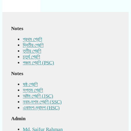
Notes
প্রথম শ্রেণি
দ্বিতীয় শ্রেণি
তৃতীয় শ্রেণি
চতুর্থ শ্রেণি
পঞ্চম শ্রেণি (PSC)
Notes
ষষ্ঠ শ্রেণি
সপ্তম শ্রেণি
অষ্টম শ্রেণি (JSC)
নবম-দশম শ্রেণি (SSC)
একাদশ-দ্বাদশ (HSC)
Admin
Md. Saifur Rahman