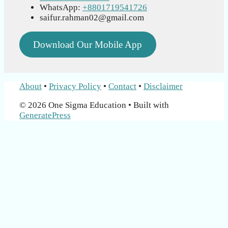
WhatsApp:
+8801719541726
saifur.rahman02@gmail.com
Download Our Mobile App
About
•
Privacy Policy
•
Contact
•
Disclaimer
© 2026 One Sigma Education
• Built with
GeneratePress