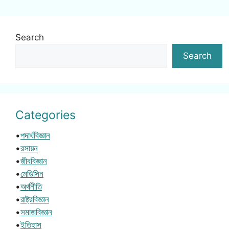
Search
Search
Categories
•
পদার্থবিজ্ঞান
•
রসায়ন
•
জীববিজ্ঞান
•
মেডিসিন
•
অর্থনীতি
•
রাষ্ট্রবিজ্ঞান
•
সমাজবিজ্ঞান
•
ইতিহাস