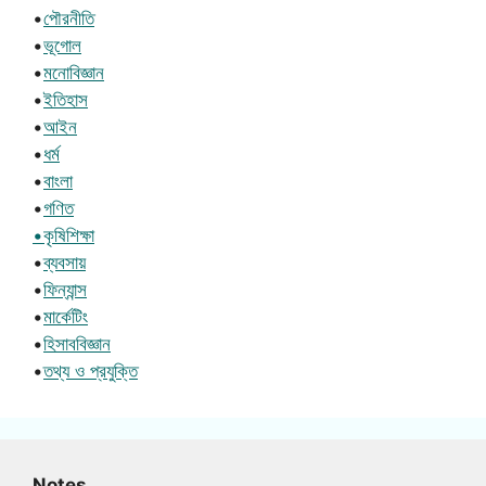
•
পৌরনীতি
•
ভূগোল
•
মনোবিজ্ঞান
•
ইতিহাস
•
আইন
•
ধর্ম
•
বাংলা
•
গণিত
•কৃষিশিক্ষা
•
ব্যবসায়
•
ফিন্যান্স
•
মার্কেটিং
•
হিসাববিজ্ঞান
•
তথ্য ও প্রযুক্তি
Notes