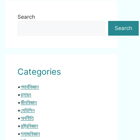
Search
Search
Categories
•
পদার্থবিজ্ঞান
•
রসায়ন
•
জীববিজ্ঞান
•
মেডিসিন
•
অর্থনীতি
•
রাষ্ট্রবিজ্ঞান
•
সমাজবিজ্ঞান