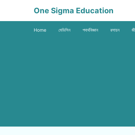
Skip
One Sigma Education
to
content
Home
মেডিসিন
পদার্থবিজ্ঞান
রসায়ন
জী