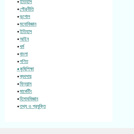
•
ইতিহাস
•
পৌরনীতি
•
ভূগোল
•
মনোবিজ্ঞান
•
ইতিহাস
•
আইন
•
ধর্ম
•
বাংলা
•
গণিত
•কৃষিশিক্ষা
•
ব্যবসায়
•
ফিন্যান্স
•
মার্কেটিং
•
হিসাববিজ্ঞান
•
তথ্য ও প্রযুক্তি