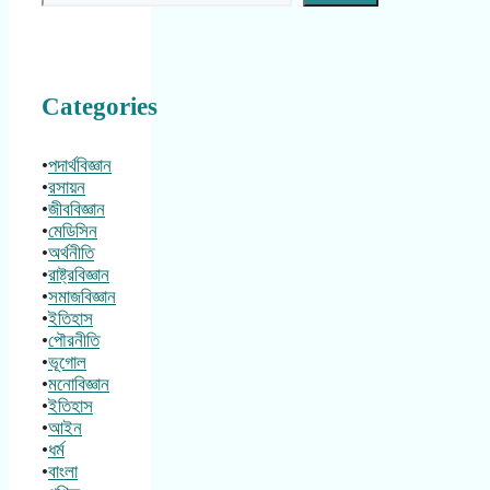
Categories
•
পদার্থবিজ্ঞান
•
রসায়ন
•
জীববিজ্ঞান
•
মেডিসিন
•
অর্থনীতি
•
রাষ্ট্রবিজ্ঞান
•
সমাজবিজ্ঞান
•
ইতিহাস
•
পৌরনীতি
•
ভূগোল
•
মনোবিজ্ঞান
•
ইতিহাস
•
আইন
•
ধর্ম
•
বাংলা