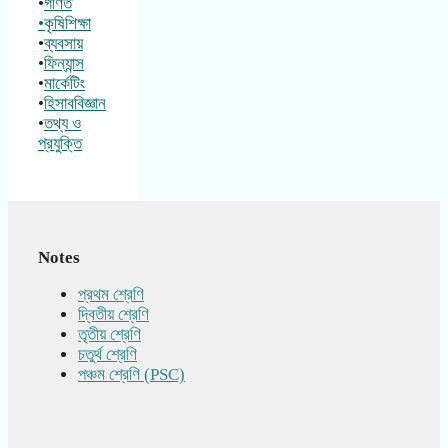
•
গণিত
•কৃষিশিক্ষা
•
ব্যবসায়
•
ফিন্যান্স
•
মার্কেটিং
•
হিসাববিজ্ঞান
•
তথ্য ও
প্রযুক্তি
Notes
প্রথম শ্রেণি
দ্বিতীয় শ্রেণি
তৃতীয় শ্রেণি
চতুর্থ শ্রেণি
পঞ্চম শ্রেণি (PSC)