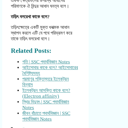
একক ক্ষেত্রফলের উপরস্থ আধানের
পরিমাণকে ঐ বিন্দুর আধান ঘনত্ব বলে।
তড়িৎ বলরেখা
কাকে বলে?
তড়িৎক্ষেত্রে একটি মুক্ত ধনাত্মক আধান
স্থাপন করলে এটি যে পথে পরিভ্রমণ করে
তাকে তড়িৎ বলরেখা বলে।
Related Posts:
গতি | SSC পদার্থবিজ্ঞান Notes
আইসোবার কাকে বলে? আইসোবারের
বৈশিষ্ট্যসমূহ
পরমাণুর শক্তিস্তরে ইলেকট্রন
বিন্যাস
ইলেকট্রন আসক্তি কাকে বলে?
(Electron affinity)
স্থির বিদ্যুৎ | SSC পদার্থবিজ্ঞান
Notes
জীবন বাঁচাতে পদার্থবিজ্ঞান | SSC
পদার্থবিজ্ঞান Notes