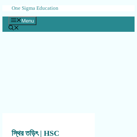
Skip
One Sigma Education
to
content
Menu
স্থির তড়িৎ | HSC