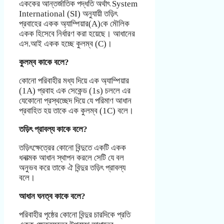
এককের আন্তর্জাতিক পদ্ধতি অর্থাৎ System
International (SI) অনুযায়ী তড়িৎ
প্রবাহের একক অ্যাম্পিয়ার(A)কে মৌলিক
একক হিসেবে নির্ধারণ করা হয়েছে। আধানের
এস.আই একক হচ্ছে কুলম্ব (C)।
কুলম্ব
কাকে বলে?
কোনো পরিবাহীর মধ্য দিয়ে এক অ্যাম্পিয়ার
(1A) প্রবাহ এক সেকেন্ড (1s) চললে এর
যেকোনো প্রস্থচ্ছেদ দিয়ে যে পরিমাণ আধান
প্রবাহিত হয় তাকে এক কুলম্ব (1C) বলে।
তড়িৎ প্রাবল্য
কাকে বলে?
তড়িৎক্ষেত্রের কোনো বিন্দুতে একটি একক
ধনাত্মক আধান স্থাপন করলে সেটি যে বল
অনুভব করে তাকে ঐ বিন্দুর তড়িৎ প্রাবল্য
বলে।
আধান ঘনত্ব
কাকে বলে?
পরিবাহীর পৃষ্ঠের কোনো বিন্দুর চারদিকে প্রতি