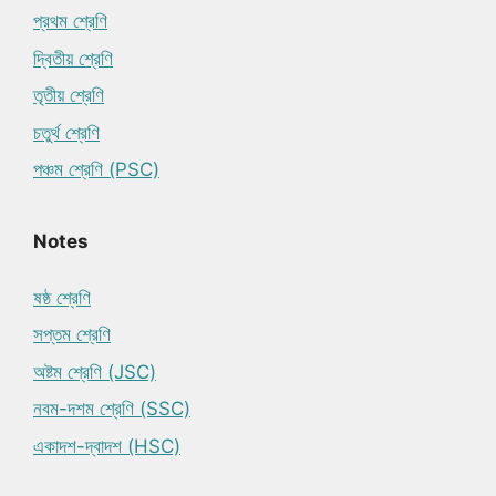
প্রথম শ্রেণি
দ্বিতীয় শ্রেণি
তৃতীয় শ্রেণি
চতুর্থ শ্রেণি
পঞ্চম শ্রেণি (PSC)
Notes
ষষ্ঠ শ্রেণি
সপ্তম শ্রেণি
অষ্টম শ্রেণি (JSC)
নবম-দশম শ্রেণি (SSC)
একাদশ-দ্বাদশ (HSC)