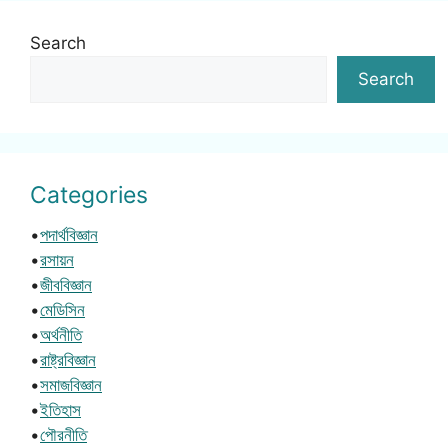
Search
Search
Categories
•
পদার্থবিজ্ঞান
•
রসায়ন
•
জীববিজ্ঞান
•
মেডিসিন
•
অর্থনীতি
•
রাষ্ট্রবিজ্ঞান
•
সমাজবিজ্ঞান
•
ইতিহাস
•
পৌরনীতি