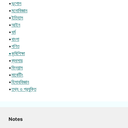
•
ভূগোল
•
মনোবিজ্ঞান
•
ইতিহাস
•
আইন
•
ধর্ম
•
বাংলা
•
গণিত
•কৃষিশিক্ষা
•
ব্যবসায়
•
ফিন্যান্স
•
মার্কেটিং
•
হিসাববিজ্ঞান
•
তথ্য ও প্রযুক্তি
Notes