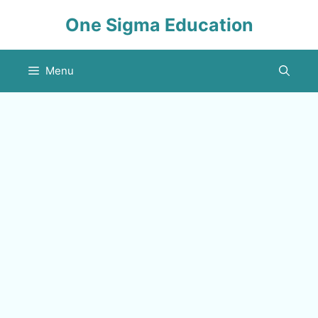
Skip
One Sigma Education
to
content
Menu