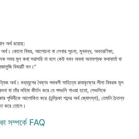
ান অর্থ রয়েছে:
ারণ অর্থ। কোনো বিষয়, আলোচনা বা লেখার সূচনা, মুখবন্ধ, অবতরণিকা,
নেক সময় মূল কথা সরাসরি না বলে কেউ যখন অযথা অনাবশ্যক কথাবার্তা বা
সোজাসুজি বিষয়টি বল।”
ত্যিক অর্থ। মধ্যযুগের বৈষ্ণব পদাবলী সাহিত্যে রাধাকৃষ্ণের লীলা বিষয়ক মূল
দনা বা তাঁর মহিমা কীর্তন করে যে পদগুলি গাওয়া হতো, সেগুলিকে
ার পৃথিবীকে আলোকিত করে (চন্দ্রিকা শব্দের অর্থ জ্যোৎস্না), তেমনি চৈতন্য
োকিত করে তোলে।
রিকা সম্পর্কে FAQ