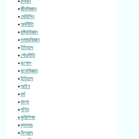
•
রসায়ন
•
জীববিজ্ঞান
•
মেডিসিন
•
অর্থনীতি
•
রাষ্ট্রবিজ্ঞান
•
সমাজবিজ্ঞান
•
ইতিহাস
•
পৌরনীতি
•
ভূগোল
•
মনোবিজ্ঞান
•
ইতিহাস
•
আইন
•
ধর্ম
•
বাংলা
•
গণিত
•কৃষিশিক্ষা
•
ব্যবসায়
•
ফিন্যান্স