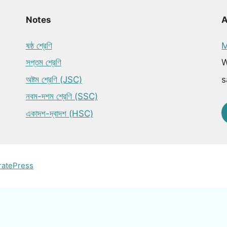
Notes
ষষ্ঠ শ্রেণি
M
সপ্তম শ্রেণি
W
অষ্টম শ্রেণি (JSC)
s
নবম-দশম শ্রেণি (SSC)
একাদশ-দ্বাদশ (HSC)
ratePress