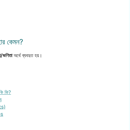
বহার কেমন?
কা/ভণিতা
অর্থে ব্যবহৃত হয়।
কি কি?
য
cs)
es