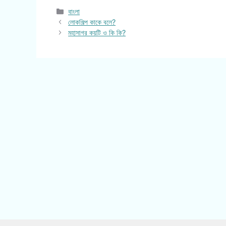
Categories
বাংলা
লোকশিল্প কাকে বলে?
মহাসাগর কয়টি ও কি কি?