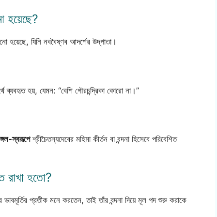
ানো হয়েছে?
নো হয়েছে, যিনি নববৈষ্ণব আদর্শের উদ্‌গাতা।
থে ব্যবহৃত হয়, যেমন: “বেশি গৌরচন্দ্রিকা কোরো না।”
ঙ্গল-স্বরূপে
শ্রীচৈতন্যদেবের মহিমা কীর্তন বা বন্দনা হিসেবে পরিবেশিত
ুতে রাখা হতো?
র ভাবমূর্তির প্রতীক মনে করতেন, তাই তাঁর বন্দনা দিয়ে মূল পদ শুরু করাকে