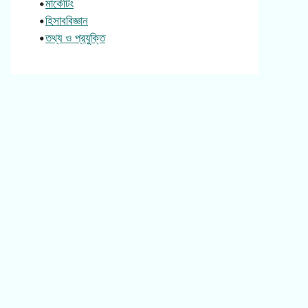
•
মার্কেটিং
•
হিসাববিজ্ঞান
•
তথ্য ও প্রযুক্তি