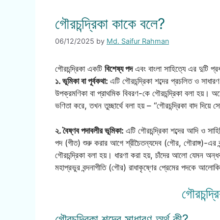
গৌরচন্দ্রিকা কাকে বলে?
06/12/2025
by
Md. Saifur Rahman
গৌরচন্দ্রিকা একটি
বিশেষ্য পদ
এবং বাংলা সাহিত্যে এর দুটি প্রধ
১. ভূমিকা বা পূর্বকথা:
এটি গৌরচন্দ্রিকা শব্দের প্রচলিত ও সাধ
উপক্রমণিকা বা প্রাথমিক বিবরণ-কে গৌরচন্দ্রিকা বলা হয়। অ
ভণিতা করে, তখন তুচ্ছার্থে বলা হয় – “গৌরচন্দ্রিকা বাদ দিয়ে 
২. বৈষ্ণব পদাবলীর ভূমিকা:
এটি গৌরচন্দ্রিকা শব্দের আদি ও সাহি
পদ (গীত) শুরু করার আগে শ্রীচৈতন্যদেব (গৌর, গৌরাঙ্গ)-এর বন্
গৌরচন্দ্রিকা বলা হয়। ধারণা করা হয়, চাঁদের আলো যেমন অন্ধক
মহাপ্রভুর বন্দনাগীতি (গৌর) রাধাকৃষ্ণের প্রেমের পদকে আল
গৌরচন্দ্
গৌরচন্দ্রিকা শব্দের সাধারণ অর্থ কী?