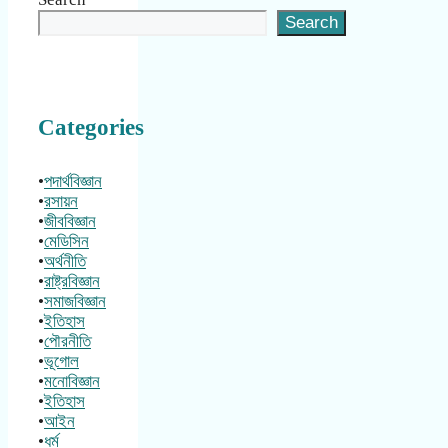
Search
Categories
•
পদার্থবিজ্ঞান
•
রসায়ন
•
জীববিজ্ঞান
•
মেডিসিন
•
অর্থনীতি
•
রাষ্ট্রবিজ্ঞান
•
সমাজবিজ্ঞান
•
ইতিহাস
•
পৌরনীতি
•
ভূগোল
•
মনোবিজ্ঞান
•
ইতিহাস
•
আইন
•
ধর্ম