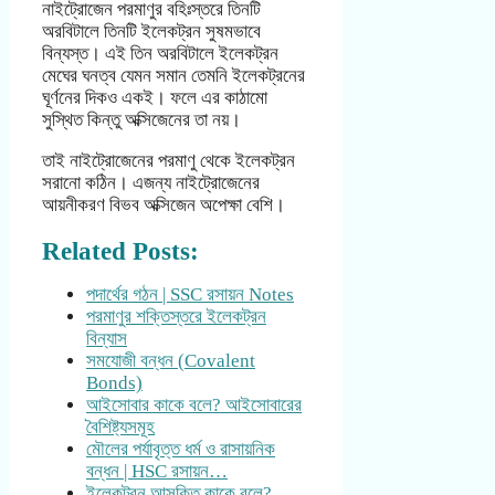
নাইট্রোজেন পরমাণুর বহিঃস্তরে তিনটি
অরবিটালে তিনটি ইলেকট্রন সুষমভাবে
বিন্যস্ত। এই তিন অরবিটালে ইলেকট্রন
মেঘের ঘনত্ব যেমন সমান তেমনি ইলেকট্রনের
ঘূর্ণনের দিকও একই। ফলে এর কাঠামো
সুস্থিত কিন্তু অক্সিজেনের তা নয়।
তাই নাইট্রোজেনের পরমাণু থেকে ইলেকট্রন
সরানো কঠিন। এজন্য নাইট্রোজেনের
আয়নীকরণ বিভব অক্সিজেন অপেক্ষা বেশি।
Related Posts:
পদার্থের গঠন | SSC রসায়ন Notes
পরমাণুর শক্তিস্তরে ইলেকট্রন
বিন্যাস
সমযোজী বন্ধন (Covalent
Bonds)
আইসোবার কাকে বলে? আইসোবারের
বৈশিষ্ট্যসমূহ
মৌলের পর্যাবৃত্ত ধর্ম ও রাসায়নিক
বন্ধন | HSC রসায়ন…
ইলেকট্রন আসক্তি কাকে বলে?