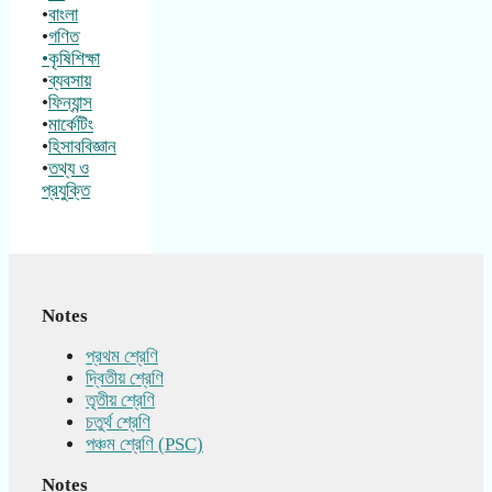
•
বাংলা
•
গণিত
•কৃষিশিক্ষা
•
ব্যবসায়
•
ফিন্যান্স
•
মার্কেটিং
•
হিসাববিজ্ঞান
•
তথ্য ও
প্রযুক্তি
Notes
প্রথম শ্রেণি
দ্বিতীয় শ্রেণি
তৃতীয় শ্রেণি
চতুর্থ শ্রেণি
পঞ্চম শ্রেণি (PSC)
Notes