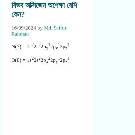
বিভব অক্সিজেন অপেক্ষা বেশি
কেন?
16/09/2024
by
Md. Saifur
Rahman
2
2
1
1
1
N(7) = 1s
2s
2p
2p
2p
x
y
z
2
2
2
1
1
O(8) = 1s
2s
2p
2p
2p
x
y
z