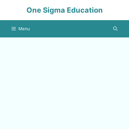
Skip
One Sigma Education
to
content
Menu