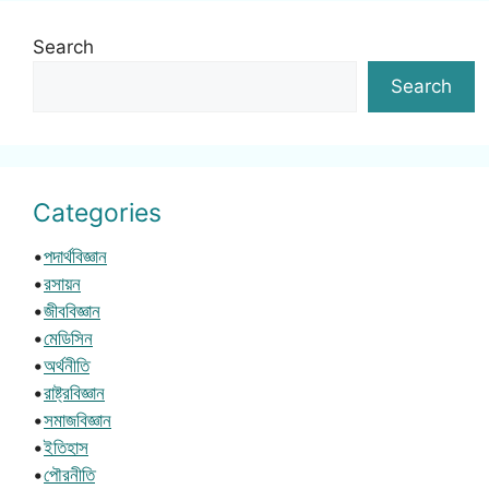
Search
Search
Categories
•
পদার্থবিজ্ঞান
•
রসায়ন
•
জীববিজ্ঞান
•
মেডিসিন
•
অর্থনীতি
•
রাষ্ট্রবিজ্ঞান
•
সমাজবিজ্ঞান
•
ইতিহাস
•
পৌরনীতি