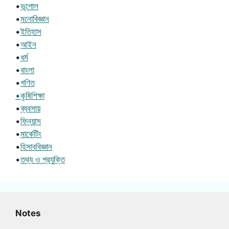
•
ভূগোল
•
মনোবিজ্ঞান
•
ইতিহাস
•
আইন
•
ধর্ম
•
বাংলা
•
গণিত
•কৃষিশিক্ষা
•
ব্যবসায়
•
ফিন্যান্স
•
মার্কেটিং
•
হিসাববিজ্ঞান
•
তথ্য ও প্রযুক্তি
Notes