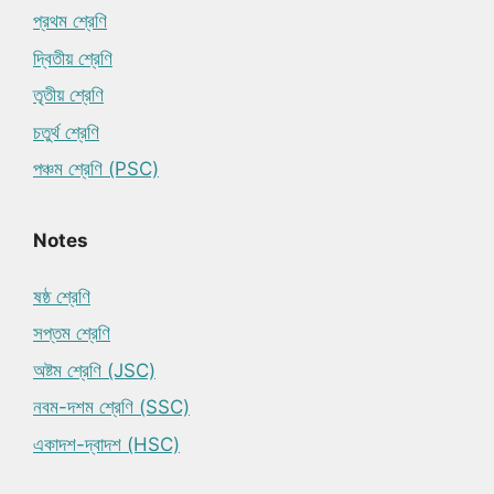
প্রথম শ্রেণি
দ্বিতীয় শ্রেণি
তৃতীয় শ্রেণি
চতুর্থ শ্রেণি
পঞ্চম শ্রেণি (PSC)
Notes
ষষ্ঠ শ্রেণি
সপ্তম শ্রেণি
অষ্টম শ্রেণি (JSC)
নবম-দশম শ্রেণি (SSC)
একাদশ-দ্বাদশ (HSC)