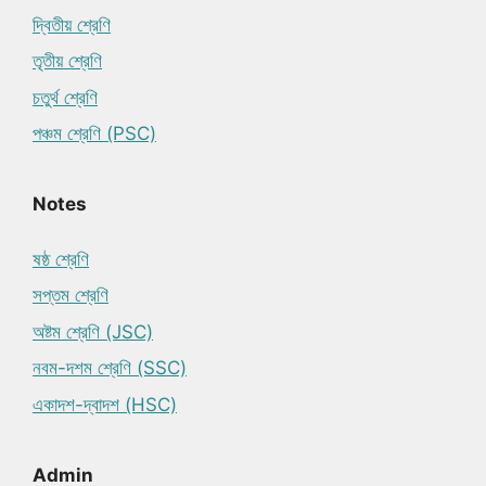
দ্বিতীয় শ্রেণি
তৃতীয় শ্রেণি
চতুর্থ শ্রেণি
পঞ্চম শ্রেণি (PSC)
Notes
ষষ্ঠ শ্রেণি
সপ্তম শ্রেণি
অষ্টম শ্রেণি (JSC)
নবম-দশম শ্রেণি (SSC)
একাদশ-দ্বাদশ (HSC)
Admin