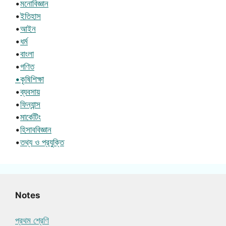
•
মনোবিজ্ঞান
•
ইতিহাস
•
আইন
•
ধর্ম
•
বাংলা
•
গণিত
•কৃষিশিক্ষা
•
ব্যবসায়
•
ফিন্যান্স
•
মার্কেটিং
•
হিসাববিজ্ঞান
•
তথ্য ও প্রযুক্তি
Notes
প্রথম শ্রেণি