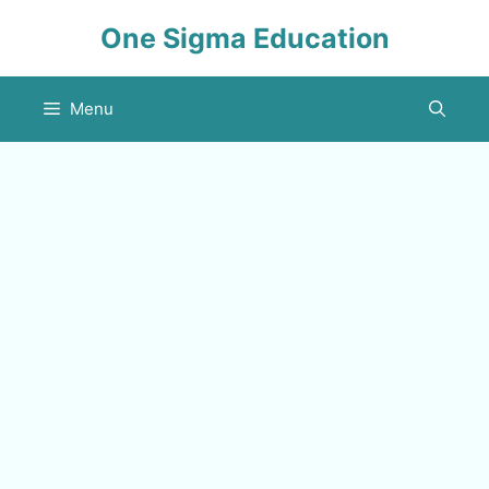
Skip
One Sigma Education
to
content
Menu