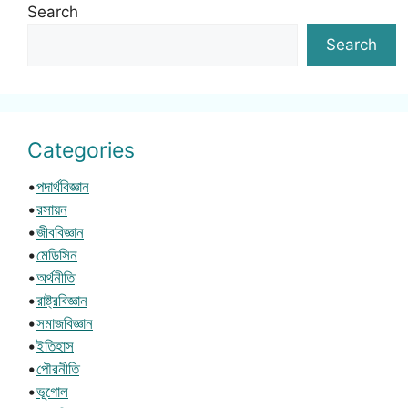
Search
Search
Categories
•
পদার্থবিজ্ঞান
•
রসায়ন
•
জীববিজ্ঞান
•
মেডিসিন
•
অর্থনীতি
•
রাষ্ট্রবিজ্ঞান
•
সমাজবিজ্ঞান
•
ইতিহাস
•
পৌরনীতি
•
ভূগোল