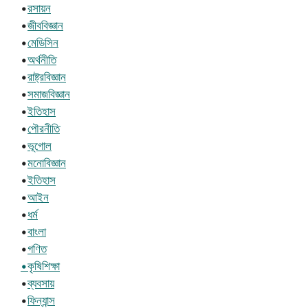
•
রসায়ন
•
জীববিজ্ঞান
•
মেডিসিন
•
অর্থনীতি
•
রাষ্ট্রবিজ্ঞান
•
সমাজবিজ্ঞান
•
ইতিহাস
•
পৌরনীতি
•
ভূগোল
•
মনোবিজ্ঞান
•
ইতিহাস
•
আইন
•
ধর্ম
•
বাংলা
•
গণিত
•কৃষিশিক্ষা
•
ব্যবসায়
•
ফিন্যান্স