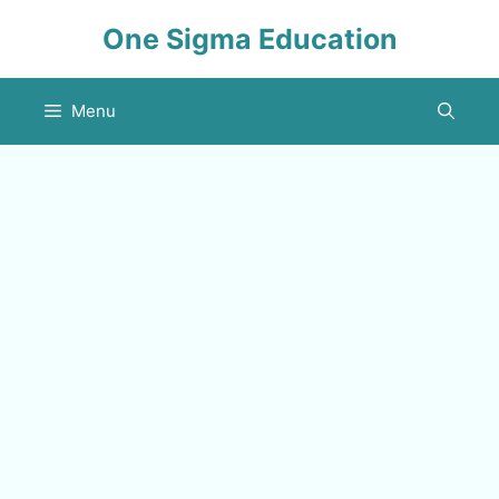
Skip
One Sigma Education
to
content
Menu