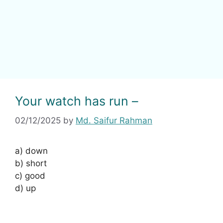
Your watch has run –
02/12/2025
by
Md. Saifur Rahman
a) down
b) short
c) good
d) up