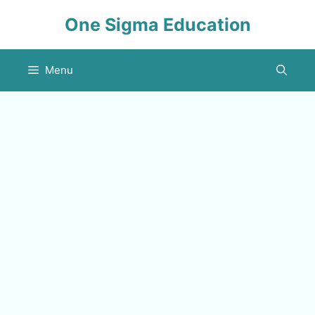
Skip
One Sigma Education
to
content
Menu