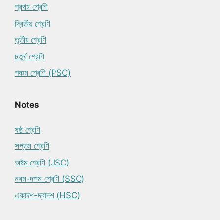
প্রথম শ্রেণি
দ্বিতীয় শ্রেণি
তৃতীয় শ্রেণি
চতুর্থ শ্রেণি
পঞ্চম শ্রেণি (PSC)
Notes
ষষ্ঠ শ্রেণি
সপ্তম শ্রেণি
অষ্টম শ্রেণি (JSC)
নবম-দশম শ্রেণি (SSC)
একাদশ-দ্বাদশ (HSC)