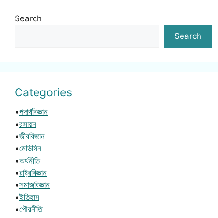
Search
Search
Categories
•
পদার্থবিজ্ঞান
•
রসায়ন
•
জীববিজ্ঞান
•
মেডিসিন
•
অর্থনীতি
•
রাষ্ট্রবিজ্ঞান
•
সমাজবিজ্ঞান
•
ইতিহাস
•
পৌরনীতি