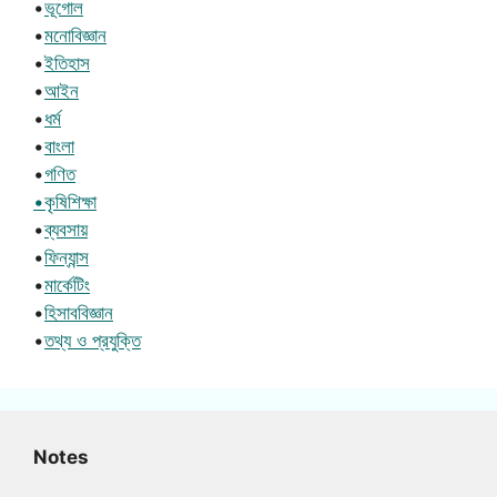
•
ভূগোল
•
মনোবিজ্ঞান
•
ইতিহাস
•
আইন
•
ধর্ম
•
বাংলা
•
গণিত
•কৃষিশিক্ষা
•
ব্যবসায়
•
ফিন্যান্স
•
মার্কেটিং
•
হিসাববিজ্ঞান
•
তথ্য ও প্রযুক্তি
Notes