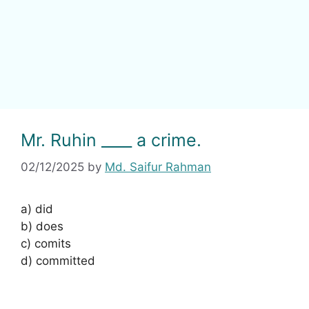
Mr. Ruhin ____ a crime.
02/12/2025
by
Md. Saifur Rahman
a) did
b) does
c) comits
d) committed