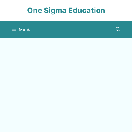
Skip
One Sigma Education
to
content
Menu