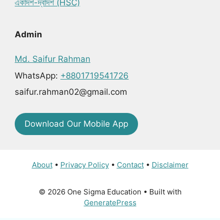
একাদশ-দ্বাদশ (HSC)
Admin
Md. Saifur Rahman
WhatsApp:
+8801719541726
saifur.rahman02@gmail.com
Download Our Mobile App
About
•
Privacy Policy
•
Contact
•
Disclaimer
© 2026 One Sigma Education
• Built with
GeneratePress