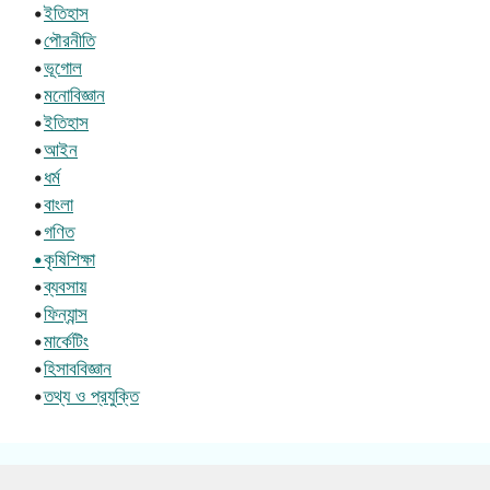
•
ইতিহাস
•
পৌরনীতি
•
ভূগোল
•
মনোবিজ্ঞান
•
ইতিহাস
•
আইন
•
ধর্ম
•
বাংলা
•
গণিত
•কৃষিশিক্ষা
•
ব্যবসায়
•
ফিন্যান্স
•
মার্কেটিং
•
হিসাববিজ্ঞান
•
তথ্য ও প্রযুক্তি