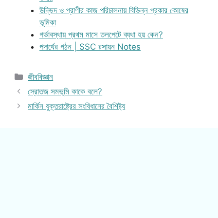
উদ্ভিদ ও প্রাণীর কাজ পরিচালনায় বিভিন্ন প্রকার কোষের
ভূমিকা
গর্ভাবস্থায় প্রথম মাসে তলপেটে ব্যথা হয় কেন?
পদার্থের গঠন | SSC রসায়ন Notes
Categories
জীববিজ্ঞান
স্রোতজ সমভূমি কাকে বলে?
মার্কিন যুক্তরাষ্ট্রের সংবিধানের বৈশিষ্ট্য