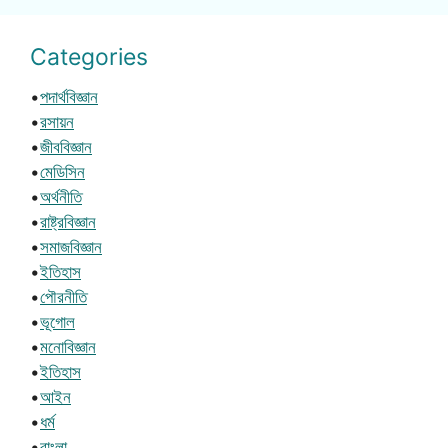
Categories
•
পদার্থবিজ্ঞান
•
রসায়ন
•
জীববিজ্ঞান
•
মেডিসিন
•
অর্থনীতি
•
রাষ্ট্রবিজ্ঞান
•
সমাজবিজ্ঞান
•
ইতিহাস
•
পৌরনীতি
•
ভূগোল
•
মনোবিজ্ঞান
•
ইতিহাস
•
আইন
•
ধর্ম
•
বাংলা