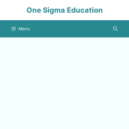
Skip
One Sigma Education
to
content
Menu