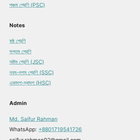
পঞ্চম শ্রেণি (PSC)
Notes
ষষ্ঠ শ্রেণি
সপ্তম শ্রেণি
অষ্টম শ্রেণি (JSC)
নবম-দশম শ্রেণি (SSC)
একাদশ-দ্বাদশ (HSC)
Admin
Md. Saifur Rahman
WhatsApp:
+8801719541726
saifur.rahman02@gmail.com