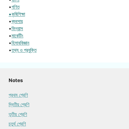
•
গণিত
•কৃষিশিক্ষা
•
ব্যবসায়
•
ফিন্যান্স
•
মার্কেটিং
•
হিসাববিজ্ঞান
•
তথ্য ও প্রযুক্তি
Notes
প্রথম শ্রেণি
দ্বিতীয় শ্রেণি
তৃতীয় শ্রেণি
চতুর্থ শ্রেণি