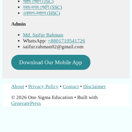
অষ্টম শ্রেণি (JSC)
নবম-দশম শ্রেণি (SSC)
একাদশ-দ্বাদশ (HSC)
Admin
Md. Saifur Rahman
WhatsApp:
+8801719541726
saifur.rahman02@gmail.com
Download Our Mobile App
About
•
Privacy Policy
•
Contact
•
Disclaimer
© 2026 One Sigma Education
• Built with
GeneratePress