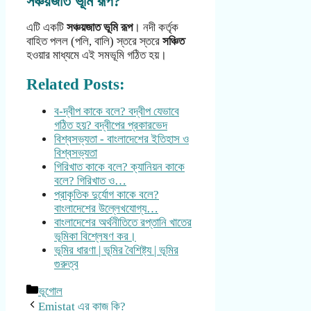
সঞ্চয়জাত ভূমি রূপ?
এটি একটি
সঞ্চয়জাত ভূমি রূপ
। নদী কর্তৃক
বাহিত পলল (পলি, বালি) স্তরে স্তরে
সঞ্চিত
হওয়ার মাধ্যমে এই সমভূমি গঠিত হয়।
Related Posts:
ব-দ্বীপ কাকে বলে? বদ্বীপ যেভাবে
গঠিত হয়? বদ্বীপের প্রকারভেদ
বিশ্বসভ্যতা - বাংলাদেশের ইতিহাস ও
বিশ্বসভ্যতা
গিরিখাত কাকে বলে? ক্যানিয়ন কাকে
বলে? গিরিখাত ও…
প্রাকৃতিক দুর্যোগ কাকে বলে?
বাংলাদেশের উল্লেখযোগ্য…
বাংলাদেশের অর্থনীতিতে রপ্তানি খাতের
ভূমিকা বিশ্লেষণ কর।
ভূমির ধারণা | ভূমির বৈশিষ্ট্য | ভূমির
গুরুত্ব
Categories
ভূগোল
Emistat এর কাজ কি?