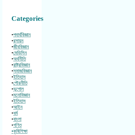
Categories
•
পদার্থবিজ্ঞান
•
রসায়ন
•
জীববিজ্ঞান
•
মেডিসিন
•
অর্থনীতি
•
রাষ্ট্রবিজ্ঞান
•
সমাজবিজ্ঞান
•
ইতিহাস
•
পৌরনীতি
•
ভূগোল
•
মনোবিজ্ঞান
•
ইতিহাস
•
আইন
•
ধর্ম
•
বাংলা
•
গণিত
•কৃষিশিক্ষা