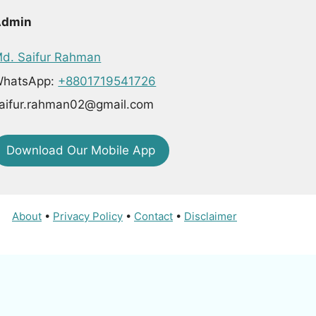
Admin
d. Saifur Rahman
hatsApp:
+8801719541726
aifur.rahman02@gmail.com
Download Our Mobile App
About
•
Privacy Policy
•
Contact
•
Disclaimer