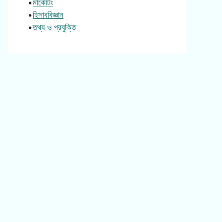
•
মার্কেটিং
•
হিসাববিজ্ঞান
•
তথ্য ও প্রযুক্তি