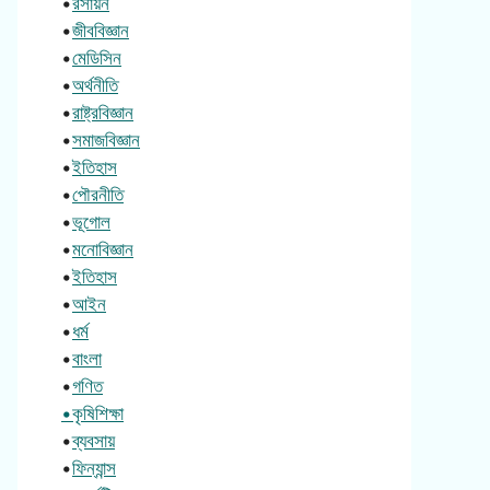
•
রসায়ন
•
জীববিজ্ঞান
•
মেডিসিন
•
অর্থনীতি
•
রাষ্ট্রবিজ্ঞান
•
সমাজবিজ্ঞান
•
ইতিহাস
•
পৌরনীতি
•
ভূগোল
•
মনোবিজ্ঞান
•
ইতিহাস
•
আইন
•
ধর্ম
•
বাংলা
•
গণিত
•কৃষিশিক্ষা
•
ব্যবসায়
•
ফিন্যান্স