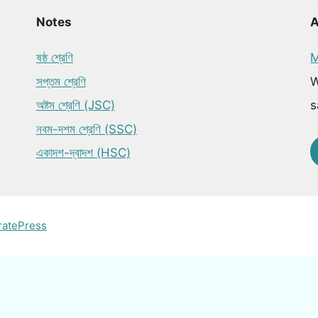
Notes
ষষ্ঠ শ্রেণি
M
সপ্তম শ্রেণি
W
অষ্টম শ্রেণি (JSC)
s
নবম-দশম শ্রেণি (SSC)
একাদশ-দ্বাদশ (HSC)
ratePress