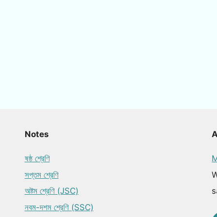
Notes
ষষ্ঠ শ্রেণি
M
সপ্তম শ্রেণি
W
অষ্টম শ্রেণি (JSC)
s
নবম-দশম শ্রেণি (SSC)