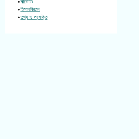
•
মার্কেটিং
•
হিসাববিজ্ঞান
•
তথ্য ও প্রযুক্তি