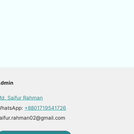
Admin
d. Saifur Rahman
hatsApp:
+8801719541726
aifur.rahman02@gmail.com