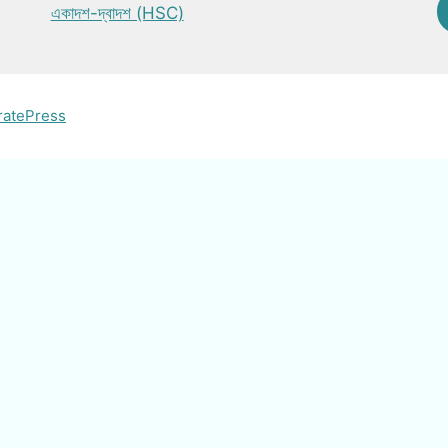
একাদশ-দ্বাদশ (HSC)
ratePress