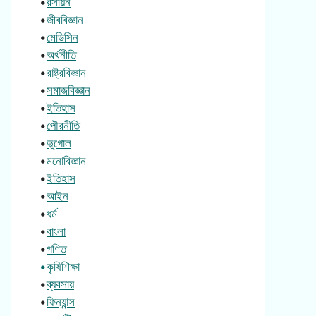
•
রসায়ন
•
জীববিজ্ঞান
•
মেডিসিন
•
অর্থনীতি
•
রাষ্ট্রবিজ্ঞান
•
সমাজবিজ্ঞান
•
ইতিহাস
•
পৌরনীতি
•
ভূগোল
•
মনোবিজ্ঞান
•
ইতিহাস
•
আইন
•
ধর্ম
•
বাংলা
•
গণিত
•কৃষিশিক্ষা
•
ব্যবসায়
•
ফিন্যান্স