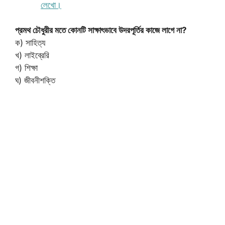
লেখো।
প্রমথ চৌধুরীর মতে কোনটি সাক্ষাৎভাবে উদরপূর্তির কাজে লাগে না?
ক) সাহিত্য
খ) লাইব্রেরি
গ) শিক্ষা
ঘ) জীবনীশক্তি