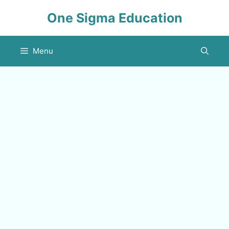
Skip
One Sigma Education
to
content
Menu