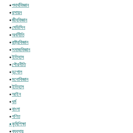
•
পদার্থবিজ্ঞান
•
রসায়ন
•
জীববিজ্ঞান
•
মেডিসিন
•
অর্থনীতি
•
রাষ্ট্রবিজ্ঞান
•
সমাজবিজ্ঞান
•
ইতিহাস
•
পৌরনীতি
•
ভূগোল
•
মনোবিজ্ঞান
•
ইতিহাস
•
আইন
•
ধর্ম
•
বাংলা
•
গণিত
•কৃষিশিক্ষা
•
ব্যবসায়