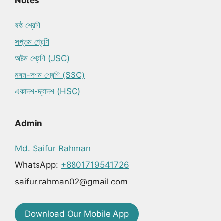
Notes
ষষ্ঠ শ্রেণি
সপ্তম শ্রেণি
অষ্টম শ্রেণি (JSC)
নবম-দশম শ্রেণি (SSC)
একাদশ-দ্বাদশ (HSC)
Admin
Md. Saifur Rahman
WhatsApp:
+8801719541726
saifur.rahman02@gmail.com
Download Our Mobile App