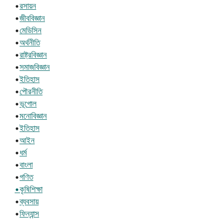
•
রসায়ন
•
জীববিজ্ঞান
•
মেডিসিন
•
অর্থনীতি
•
রাষ্ট্রবিজ্ঞান
•
সমাজবিজ্ঞান
•
ইতিহাস
•
পৌরনীতি
•
ভূগোল
•
মনোবিজ্ঞান
•
ইতিহাস
•
আইন
•
ধর্ম
•
বাংলা
•
গণিত
•কৃষিশিক্ষা
•
ব্যবসায়
•
ফিন্যান্স