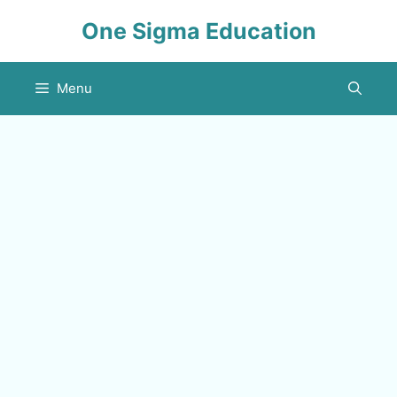
Skip
One Sigma Education
to
content
Menu