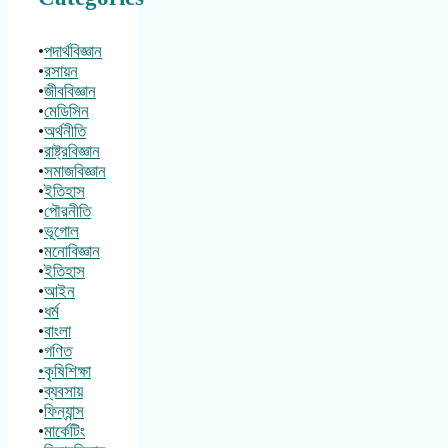
•
পদার্থবিজ্ঞান
•
রসায়ন
•
জীববিজ্ঞান
•
মেডিসিন
•
অর্থনীতি
•
রাষ্ট্রবিজ্ঞান
•
সমাজবিজ্ঞান
•
ইতিহাস
•
পৌরনীতি
•
ভূগোল
•
মনোবিজ্ঞান
•
ইতিহাস
•
আইন
•
ধর্ম
•
বাংলা
•
গণিত
•কৃষিশিক্ষা
•
ব্যবসায়
•
ফিন্যান্স
•
মার্কেটিং