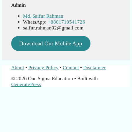
Admin
Md. Saifur Rahman
WhatsApp:
+8801719541726
saifur.rahman02@gmail.com
Download Our Mobile App
About
•
Privacy Policy
•
Contact
•
Disclaimer
© 2026 One Sigma Education
• Built with
GeneratePress