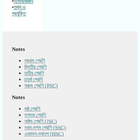
•
হিসাববিজ্ঞান
•
তথ্য ও
প্রযুক্তি
Notes
প্রথম শ্রেণি
দ্বিতীয় শ্রেণি
তৃতীয় শ্রেণি
চতুর্থ শ্রেণি
পঞ্চম শ্রেণি (PSC)
Notes
ষষ্ঠ শ্রেণি
সপ্তম শ্রেণি
অষ্টম শ্রেণি (JSC)
নবম-দশম শ্রেণি (SSC)
একাদশ-দ্বাদশ (HSC)