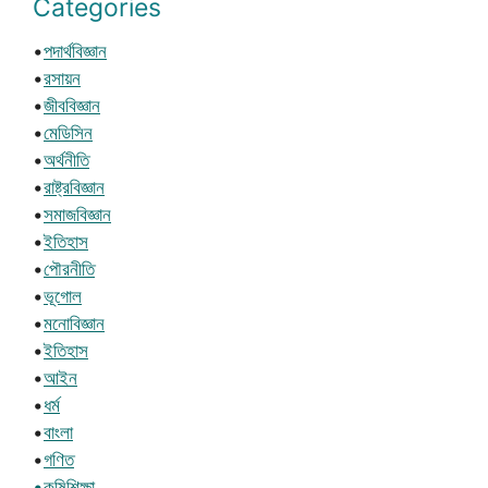
Categories
•
পদার্থবিজ্ঞান
•
রসায়ন
•
জীববিজ্ঞান
•
মেডিসিন
•
অর্থনীতি
•
রাষ্ট্রবিজ্ঞান
•
সমাজবিজ্ঞান
•
ইতিহাস
•
পৌরনীতি
•
ভূগোল
•
মনোবিজ্ঞান
•
ইতিহাস
•
আইন
•
ধর্ম
•
বাংলা
•
গণিত
•কৃষিশিক্ষা