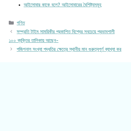
আইসোবার কাকে বলে? আইসোবারের বৈশিষ্ট্যসমূহ
Categories
গণিত
সম্প্রতি টাইম সাময়িকীর প্রকাশিত বিশ্বের সবচেয়ে প্রভাবশালী
১০০ ব্যক্তির তালিকায় আছেন-
পজিশনাল সংখ্যা পদ্ধতির ক্ষেত্রে স্থানীয় মান গুরুত্বপূর্ণ ব্যাখ্যা কর