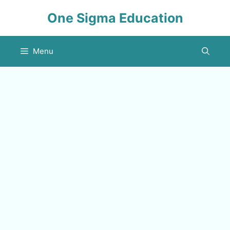
Skip
One Sigma Education
to
content
Menu