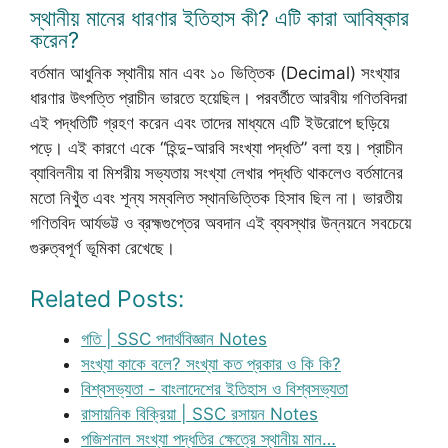
স্থানীয় মানের ধারণার ইতিহাস কী? এটি কারা আবিষ্কার
করেন?
বর্তমান আধুনিক স্থানীয় মান এবং ১০ ভিত্তিক (Decimal) সংখ্যার
ধারণার উৎপত্তি প্রাচীন ভারতে হয়েছিল। পরবর্তীতে আরবীয় গণিতবিদরা
এই পদ্ধতিটি গ্রহণ করেন এবং তাদের মাধ্যমে এটি ইউরোপে ছড়িয়ে
পড়ে। এই কারণে একে “হিন্দু-আরবি সংখ্যা পদ্ধতি” বলা হয়। প্রাচীন
ব্যাবিলনীয় বা মিশরীয় সভ্যতায় সংখ্যা লেখার পদ্ধতি থাকলেও বর্তমানের
মতো নিখুঁত এবং শূন্য সম্বলিত স্থানভিত্তিক হিসাব ছিল না। ভারতীয়
গণিতবিদ আর্যভট্ট ও ব্রহ্মগুপ্তের অবদান এই ব্যবস্থার উন্নয়নে সবচেয়ে
গুরুত্বপূর্ণ ভূমিকা রেখেছে।
Related Posts:
গতি | SSC পদার্থবিজ্ঞান Notes
সংখ্যা কাকে বলে? সংখ্যা কত প্রকার ও কি কি?
বিশ্বসভ্যতা - বাংলাদেশের ইতিহাস ও বিশ্বসভ্যতা
রাসায়নিক বিক্রিয়া | SSC রসায়ন Notes
পজিশনাল সংখ্যা পদ্ধতির ক্ষেত্রে স্থানীয় মান…