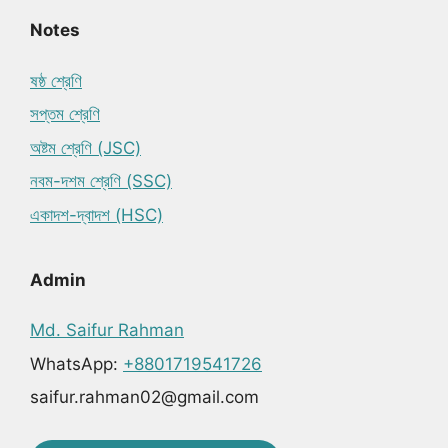
Notes
ষষ্ঠ শ্রেণি
সপ্তম শ্রেণি
অষ্টম শ্রেণি (JSC)
নবম-দশম শ্রেণি (SSC)
একাদশ-দ্বাদশ (HSC)
Admin
Md. Saifur Rahman
WhatsApp:
+8801719541726
saifur.rahman02@gmail.com