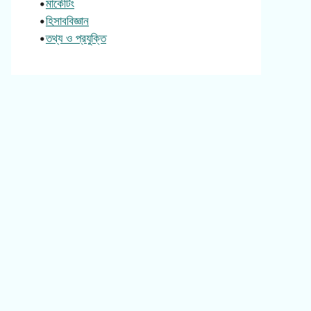
•
মার্কেটিং
•
হিসাববিজ্ঞান
•
তথ্য ও প্রযুক্তি