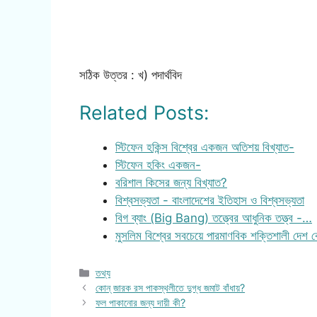
সঠিক উত্তর : খ) পদার্থবিদ
Related Posts:
স্টিফেন হকিন্স বিশ্বের একজন অতিশয় বিখ্যাত-
স্টিফেন হকিং একজন-
বরিশাল কিসের জন্য বিখ্যাত?
বিশ্বসভ্যতা - বাংলাদেশের ইতিহাস ও বিশ্বসভ্যতা
বিগ ব্যাং (Big Bang) তত্ত্বের আধুনিক তত্ত্ব -…
মুসলিম বিশ্বের সবচেয়ে পারমাণবিক শক্তিশালী দেশ
Categories
তথ্য
কোন্ জারক রস পাকস্থলীতে দুগ্ধ জমাট বাঁধায়?
ফল পাকানোর জন্য দায়ী কী?