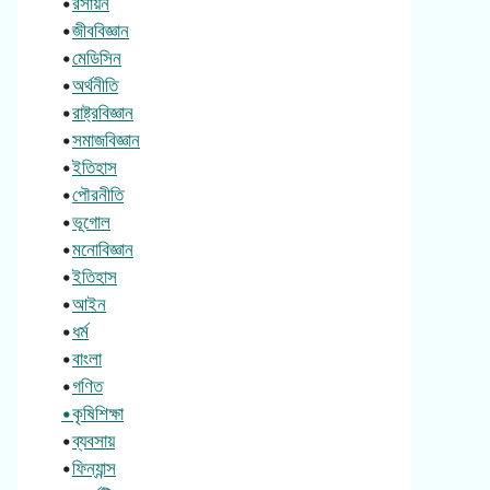
•
রসায়ন
•
জীববিজ্ঞান
•
মেডিসিন
•
অর্থনীতি
•
রাষ্ট্রবিজ্ঞান
•
সমাজবিজ্ঞান
•
ইতিহাস
•
পৌরনীতি
•
ভূগোল
•
মনোবিজ্ঞান
•
ইতিহাস
•
আইন
•
ধর্ম
•
বাংলা
•
গণিত
•কৃষিশিক্ষা
•
ব্যবসায়
•
ফিন্যান্স