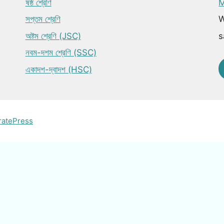
ষষ্ঠ শ্রেণি
M
সপ্তম শ্রেণি
W
অষ্টম শ্রেণি (JSC)
s
নবম-দশম শ্রেণি (SSC)
একাদশ-দ্বাদশ (HSC)
ratePress