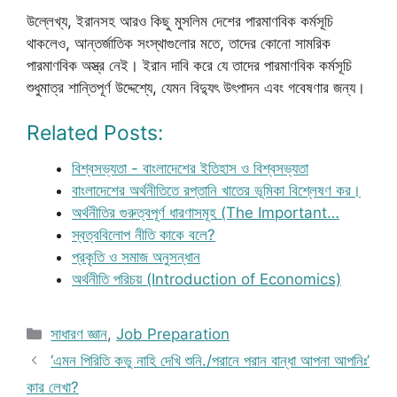
উল্লেখ্য, ইরানসহ আরও কিছু মুসলিম দেশের পারমাণবিক কর্মসূচি
থাকলেও, আন্তর্জাতিক সংস্থাগুলোর মতে, তাদের কোনো সামরিক
পারমাণবিক অস্ত্র নেই। ইরান দাবি করে যে তাদের পারমাণবিক কর্মসূচি
শুধুমাত্র শান্তিপূর্ণ উদ্দেশ্যে, যেমন বিদ্যুৎ উৎপাদন এবং গবেষণার জন্য।
Related Posts:
বিশ্বসভ্যতা - বাংলাদেশের ইতিহাস ও বিশ্বসভ্যতা
বাংলাদেশের অর্থনীতিতে রপ্তানি খাতের ভূমিকা বিশ্লেষণ কর।
অর্থনীতির গুরুত্বপূর্ণ ধারণাসমূহ (The Important…
স্বত্ববিলোপ নীতি কাকে বলে?
প্রকৃতি ও সমাজ অনুসন্ধান
অর্থনীতি পরিচয় (Introduction of Economics)
Categories
সাধারণ জ্ঞান
,
Job Preparation
‘এমন পিরিতি কভু নাহি দেখি শুনি./পরানে পরান বান্ধা আপনা আপনিঃ’
কার লেখা?