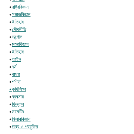
•
রাষ্ট্রবিজ্ঞান
•
সমাজবিজ্ঞান
•
ইতিহাস
•
পৌরনীতি
•
ভূগোল
•
মনোবিজ্ঞান
•
ইতিহাস
•
আইন
•
ধর্ম
•
বাংলা
•
গণিত
•কৃষিশিক্ষা
•
ব্যবসায়
•
ফিন্যান্স
•
মার্কেটিং
•
হিসাববিজ্ঞান
•
তথ্য ও প্রযুক্তি