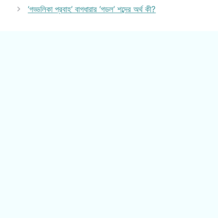
‘গড্ডলিকা প্রবাহ’ বাগধারার ‘গডল’ শব্দের অর্থ কী?