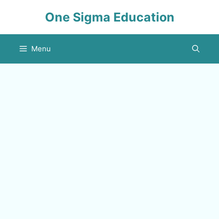
Skip
One Sigma Education
to
content
Menu