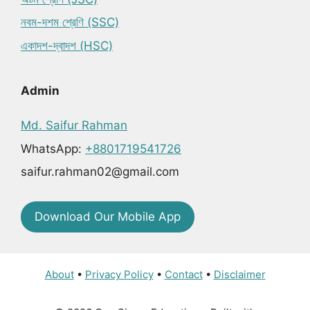
নবম-দশম শ্রেণি (SSC)
একাদশ-দ্বাদশ (HSC)
Admin
Md. Saifur Rahman
WhatsApp:
+8801719541726
saifur.rahman02@gmail.com
Download Our Mobile App
About
•
Privacy Policy
•
Contact
•
Disclaimer