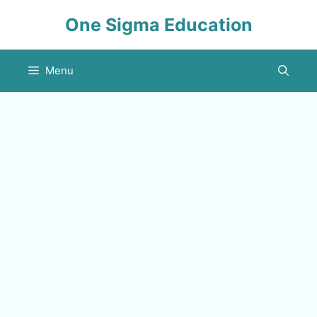
Skip
One Sigma Education
to
content
Menu