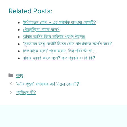
Related Posts:
'মণিকাঞ্চন যোগ' - এর সমার্থক বাগধারা কোনটি?
গৌরচন্দ্রিকা কাকে বলে?
আবার আসিব ফিরে কবিতার প্রশ্ন উত্তর
'সুসময়ের বন্ধু' কথাটি নিচের কোন বাগধারাকে সমর্থন করে?
লিঙ্গ কাকে বলে? প্রকারভেদ, লিঙ্গ পরিবর্তন বা…
বাফার দ্রবণ কাকে বলে? কত প্রকার ও কি কি?
Categories
তথ্য
‘ননীর পুতুল’ বাগধারার অর্থ নিচের কোনটি?
প্রতিশব্দ কী?