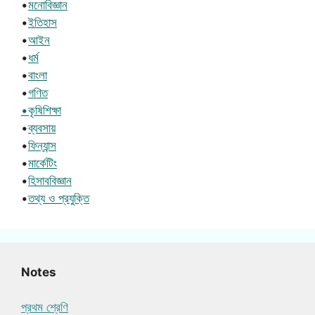
•
মনোবিজ্ঞান
•
ইতিহাস
•
আইন
•
ধর্ম
•
বাংলা
•
গণিত
•কৃষিশিক্ষা
•
ব্যবসায়
•
ফিন্যান্স
•
মার্কেটিং
•
হিসাববিজ্ঞান
•
তথ্য ও প্রযুক্তি
Notes
প্রথম শ্রেণি