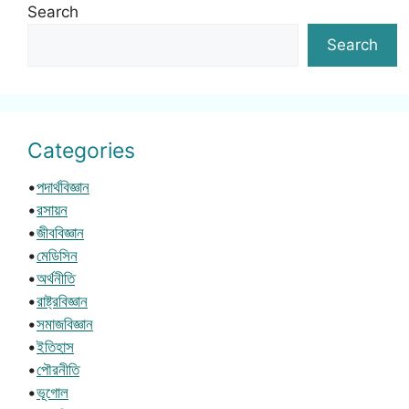
Search
Search
Categories
•
পদার্থবিজ্ঞান
•
রসায়ন
•
জীববিজ্ঞান
•
মেডিসিন
•
অর্থনীতি
•
রাষ্ট্রবিজ্ঞান
•
সমাজবিজ্ঞান
•
ইতিহাস
•
পৌরনীতি
•
ভূগোল