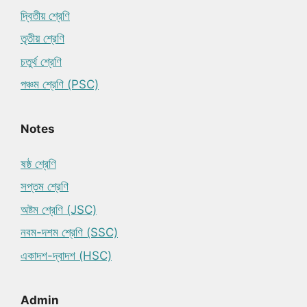
দ্বিতীয় শ্রেণি
তৃতীয় শ্রেণি
চতুর্থ শ্রেণি
পঞ্চম শ্রেণি (PSC)
Notes
ষষ্ঠ শ্রেণি
সপ্তম শ্রেণি
অষ্টম শ্রেণি (JSC)
নবম-দশম শ্রেণি (SSC)
একাদশ-দ্বাদশ (HSC)
Admin