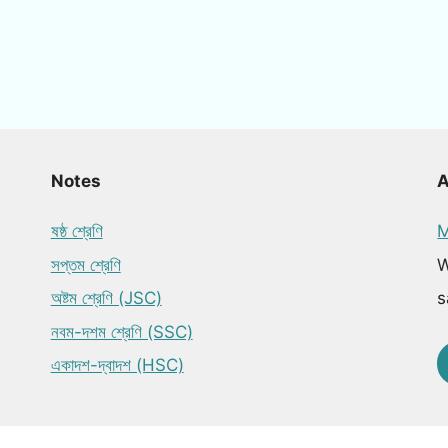
Notes
ষষ্ঠ শ্রেণি
M
সপ্তম শ্রেণি
W
অষ্টম শ্রেণি (JSC)
s
নবম-দশম শ্রেণি (SSC)
একাদশ-দ্বাদশ (HSC)