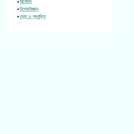
•
মার্কেটিং
•
হিসাববিজ্ঞান
•
তথ্য ও প্রযুক্তি