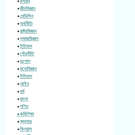
•
রসায়ন
•
জীববিজ্ঞান
•
মেডিসিন
•
অর্থনীতি
•
রাষ্ট্রবিজ্ঞান
•
সমাজবিজ্ঞান
•
ইতিহাস
•
পৌরনীতি
•
ভূগোল
•
মনোবিজ্ঞান
•
ইতিহাস
•
আইন
•
ধর্ম
•
বাংলা
•
গণিত
•কৃষিশিক্ষা
•
ব্যবসায়
•
ফিন্যান্স