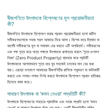
বীজগণিতে উৎপাদকে বিশ্লেষণের মূল প্রয়োজনীয়তা
কী?
বীজগণিতে উৎপাদকে বিশ্লেষণ করার প্রধান প্রয়োজনীয়তা হলো জটিল
সমীকরণগুলোকে সহজ সরল আকারে নিয়ে আসা। বিশেষ করে দ্বিঘাত বা
বহুপদী সমীকরণের মূল বা সমাধান বের করতে এটি অপরিহার্য। সমীকরণের
এক পক্ষ শূন্য করে অন্য পক্ষকে উৎপাদকে রূপান্তর করলে ‘শূন্য গুণফল
নিয়ম’ (Zero Product Property) ব্যবহার করে প্রতিটি
উৎপাদককে আলাদাভাবে শূন্য ধরে খুব সহজেই চলকের মান বের করা
যায়। এছাড়া ভগ্নাংশ আকারের বীজগণিতীয় রাশিকে লঘুকরণ বা কাটাকাটি
করতে এবং লসাগু-গসাগু নির্ণয় করতে উৎপাদকে বিশ্লেষণ প্রধান হাতিয়ার
হিসেবে কাজ করে।
সাধারণ উৎপাদক বা ‘কমন নেওয়া’ পদ্ধতিটি কী?
উৎপাদকে বিশ্লেষণের সবচেয়ে প্রাথমিক এবং সহজ পদ্ধতি হলো ‘কমন
নেওয়া’ বা সাধারণ উৎপাদক খুঁজে বের করা। একটি বীজগণিতীয় রাশির