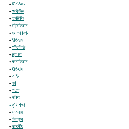
•
জীববিজ্ঞান
•
মেডিসিন
•
অর্থনীতি
•
রাষ্ট্রবিজ্ঞান
•
সমাজবিজ্ঞান
•
ইতিহাস
•
পৌরনীতি
•
ভূগোল
•
মনোবিজ্ঞান
•
ইতিহাস
•
আইন
•
ধর্ম
•
বাংলা
•
গণিত
•কৃষিশিক্ষা
•
ব্যবসায়
•
ফিন্যান্স
•
মার্কেটিং