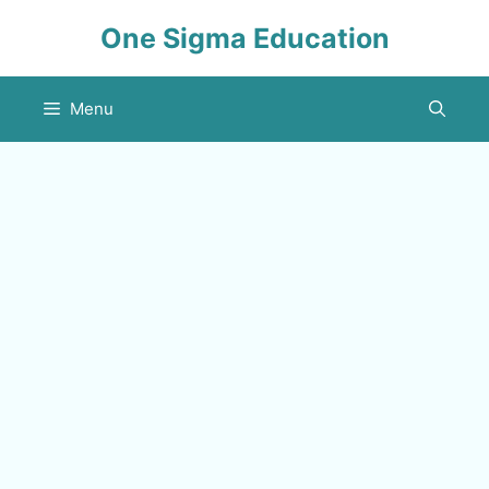
Skip
One Sigma Education
to
content
Menu