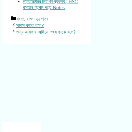
ল্যাবরেটরির নিরাপদ ব্যবহার | HSC
রসায়ন প্রথম পত্র Notes
Categories
বাংলা
,
বাংলা ২য় পত্র
সমাস কাকে বলে?
তথ্য অধিকার আইনে তথ্য কাকে বলে?