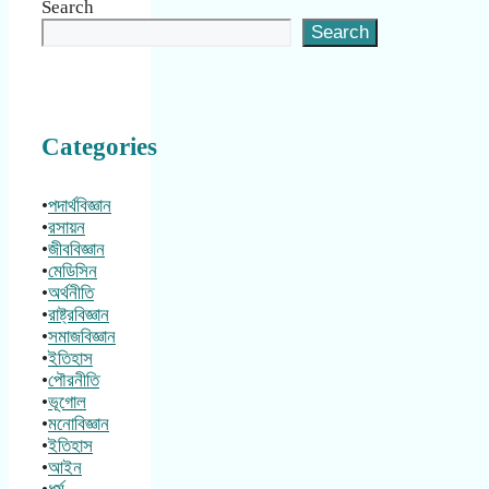
Search
Search
Categories
•
পদার্থবিজ্ঞান
•
রসায়ন
•
জীববিজ্ঞান
•
মেডিসিন
•
অর্থনীতি
•
রাষ্ট্রবিজ্ঞান
•
সমাজবিজ্ঞান
•
ইতিহাস
•
পৌরনীতি
•
ভূগোল
•
মনোবিজ্ঞান
•
ইতিহাস
•
আইন