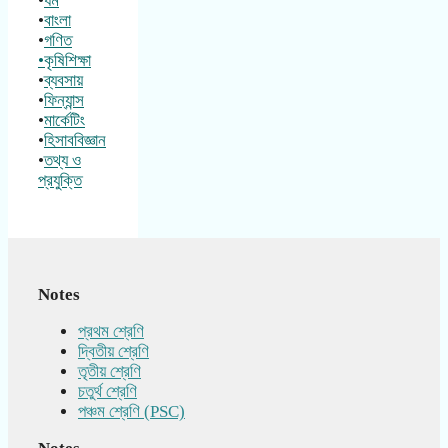
•
ধর্ম
•
বাংলা
•
গণিত
•কৃষিশিক্ষা
•
ব্যবসায়
•
ফিন্যান্স
•
মার্কেটিং
•
হিসাববিজ্ঞান
•
তথ্য ও
প্রযুক্তি
Notes
প্রথম শ্রেণি
দ্বিতীয় শ্রেণি
তৃতীয় শ্রেণি
চতুর্থ শ্রেণি
পঞ্চম শ্রেণি (PSC)