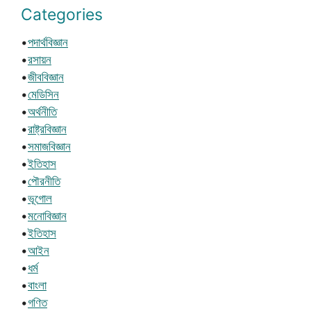
Categories
•
পদার্থবিজ্ঞান
•
রসায়ন
•
জীববিজ্ঞান
•
মেডিসিন
•
অর্থনীতি
•
রাষ্ট্রবিজ্ঞান
•
সমাজবিজ্ঞান
•
ইতিহাস
•
পৌরনীতি
•
ভূগোল
•
মনোবিজ্ঞান
•
ইতিহাস
•
আইন
•
ধর্ম
•
বাংলা
•
গণিত