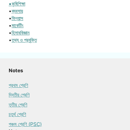
•কৃষিশিক্ষা
•
ব্যবসায়
•
ফিন্যান্স
•
মার্কেটিং
•
হিসাববিজ্ঞান
•
তথ্য ও প্রযুক্তি
Notes
প্রথম শ্রেণি
দ্বিতীয় শ্রেণি
তৃতীয় শ্রেণি
চতুর্থ শ্রেণি
পঞ্চম শ্রেণি (PSC)