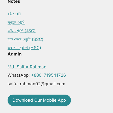
Notes
ষষ্ঠ শ্রেণি
সপ্তম শ্রেণি
অষ্টম শ্রেণি (JSC)
নবম-দশম শ্রেণি (SSC)
একাদশ-দ্বাদশ (HSC)
Admin
Md. Saifur Rahman
WhatsApp:
+8801719541726
saifur.rahman02@gmail.com
Download Our Mobile App