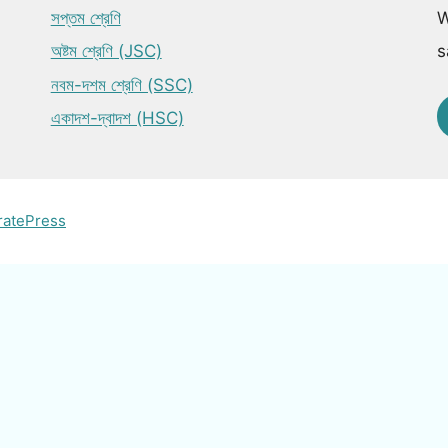
সপ্তম শ্রেণি
W
অষ্টম শ্রেণি (JSC)
s
নবম-দশম শ্রেণি (SSC)
একাদশ-দ্বাদশ (HSC)
ratePress