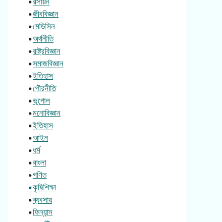
•
রসায়ন
•
জীববিজ্ঞান
•
মেডিসিন
•
অর্থনীতি
•
রাষ্ট্রবিজ্ঞান
•
সমাজবিজ্ঞান
•
ইতিহাস
•
পৌরনীতি
•
ভূগোল
•
মনোবিজ্ঞান
•
ইতিহাস
•
আইন
•
ধর্ম
•
বাংলা
•
গণিত
•কৃষিশিক্ষা
•
ব্যবসায়
•
ফিন্যান্স