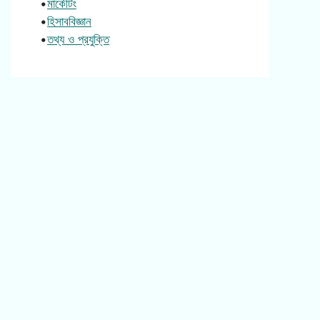
•
মার্কেটিং
•
হিসাববিজ্ঞান
•
তথ্য ও প্রযুক্তি