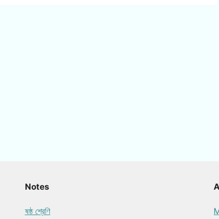
Notes
ষষ্ঠ শ্রেণি
M