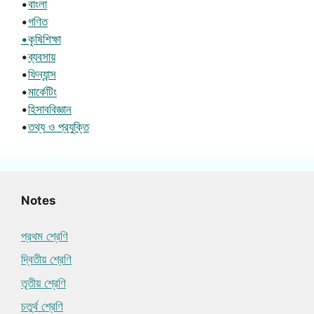
•
বাংলা
•
গণিত
•কৃষিশিক্ষা
•
ব্যবসায়
•
ফিন্যান্স
•
মার্কেটিং
•
হিসাববিজ্ঞান
•
তথ্য ও প্রযুক্তি
Notes
প্রথম শ্রেণি
দ্বিতীয় শ্রেণি
তৃতীয় শ্রেণি
চতুর্থ শ্রেণি