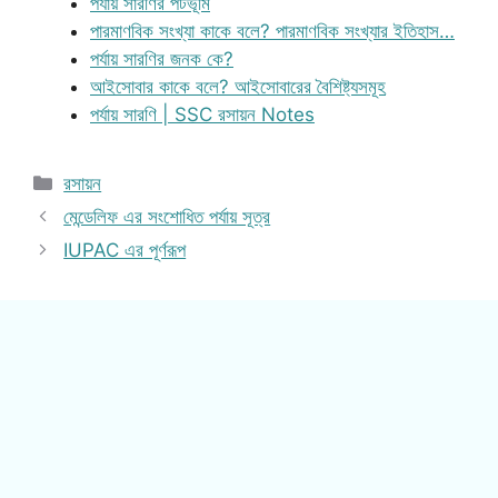
পর্যায় সারণির পটভূমি
পারমাণবিক সংখ্যা কাকে বলে? পারমাণবিক সংখ্যার ইতিহাস…
পর্যায় সারণির জনক কে?
আইসোবার কাকে বলে? আইসোবারের বৈশিষ্ট্যসমূহ
পর্যায় সারণি | SSC রসায়ন Notes
Categories
রসায়ন
মেন্ডেলিফ এর সংশোধিত পর্যায় সূত্র
IUPAC এর পূর্ণরূপ