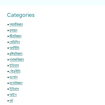
Categories
•
পদার্থবিজ্ঞান
•
রসায়ন
•
জীববিজ্ঞান
•
মেডিসিন
•
অর্থনীতি
•
রাষ্ট্রবিজ্ঞান
•
সমাজবিজ্ঞান
•
ইতিহাস
•
পৌরনীতি
•
ভূগোল
•
মনোবিজ্ঞান
•
ইতিহাস
•
আইন
•
ধর্ম