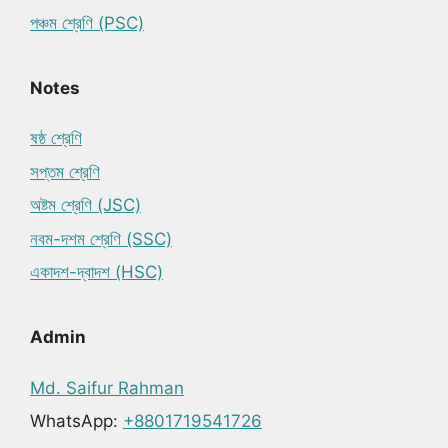
পঞ্চম শ্রেণি (PSC)
Notes
ষষ্ঠ শ্রেণি
সপ্তম শ্রেণি
অষ্টম শ্রেণি (JSC)
নবম-দশম শ্রেণি (SSC)
একাদশ-দ্বাদশ (HSC)
Admin
Md. Saifur Rahman
WhatsApp:
+8801719541726