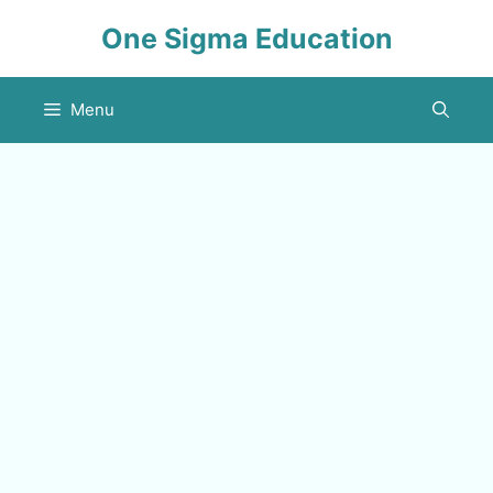
Skip
One Sigma Education
to
content
Menu