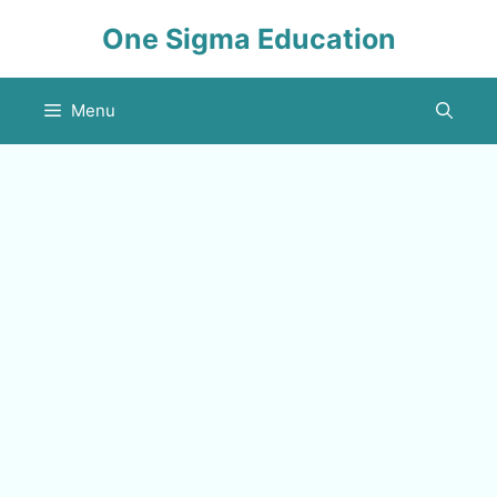
Skip
One Sigma Education
to
content
Menu