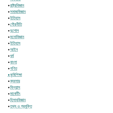
•
রাষ্ট্রবিজ্ঞান
•
সমাজবিজ্ঞান
•
ইতিহাস
•
পৌরনীতি
•
ভূগোল
•
মনোবিজ্ঞান
•
ইতিহাস
•
আইন
•
ধর্ম
•
বাংলা
•
গণিত
•কৃষিশিক্ষা
•
ব্যবসায়
•
ফিন্যান্স
•
মার্কেটিং
•
হিসাববিজ্ঞান
•
তথ্য ও প্রযুক্তি