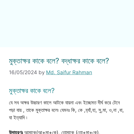
মুক্তাক্ষর কাকে বলে? বদ্ধাক্ষর কাকে বলে?
16/05/2024
by
Md. Saifur Rahman
মুক্তাক্ষর কাকে বলে?
যে সব অক্ষর উচ্চারণ কালে আটকে যায়না এবং ইচ্ছেমত দীর্ঘ করে টেনে
পড়া যায় , তাকে মুক্তাক্ষর বলে৷ যেমনঃ কি, কে ,হ্যাঁ,হা, সু,মা, ও,না ,বা,
যা ইত্যাদি ৷
উদাহরণঃ
আমাকে(আ+মা+কে), তোমাকে (তো+মা+কে),