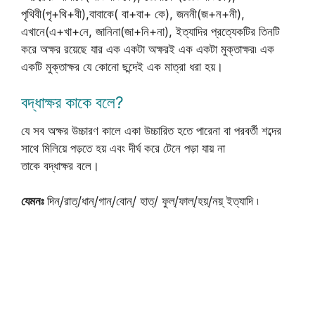
পৃথিবী(পৃ+থি+বী),বাবাকে( বা+বা+ কে), জননী(জ+ন+নী),
এখানে(এ+খা+নে, জানিনা(জা+নি+না), ইত্যাদির প্রত্যেকটির তিনটি
করে অক্ষর রয়েছে যার এক একটা অক্ষরই এক একটা মুক্তাক্ষর৷ এক
একটি মুক্তাক্ষর যে কোনো ছন্দেই এক মাত্রা ধরা হয়।
বদ্ধাক্ষর কাকে বলে?
যে সব অক্ষর উচ্চারণ কালে একা উচ্চারিত হতে পারেনা বা পরবর্তী শব্দের
সাথে মিলিয়ে পড়তে হয় এবং দীর্ঘ করে টেনে পড়া যায় না
তাকে বদ্ধাক্ষর বলে।
যেমনঃ
দিন্/রাত্/ধান্/গান্/বোন্/ হাত্/ ফুল্/ফাল্/হয়্/নয়্ ইত্যাদি ৷