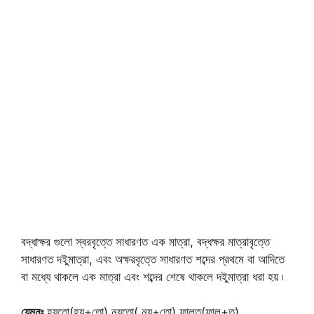
বদ্ধাক্ষর গুলো স্বরবৃত্তে সাধারণত এক মাত্রা, বদ্ধক্ষর মাত্রাবৃত্তে
সাধারণত দইুমাত্রা, এবং অক্ষরবৃত্তে সাধারণত শব্দের প্রথমে বা আদিতে
বা মধ্যে থাকলে এক মাত্রা এবং শব্দের শেষে থাকলে দইুমাত্রা ধরা হয় ৷
যেমনঃ
হয়তাে(হয়+তো),নয়তাে( নয়+তো),ফালতু(ফাল+তু),