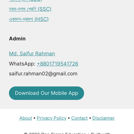
নবম-দশম শ্রেণি (SSC)
একাদশ-দ্বাদশ (HSC)
Admin
Md. Saifur Rahman
WhatsApp:
+8801719541726
saifur.rahman02@gmail.com
Download Our Mobile App
About
•
Privacy Policy
•
Contact
•
Disclaimer