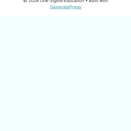
© 2026 One Sigma Education
• Built with
GeneratePress