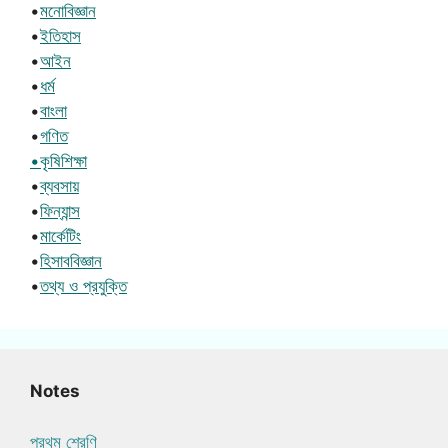
•
মনোবিজ্ঞান
•
ইতিহাস
•
আইন
•
ধর্ম
•
বাংলা
•
গণিত
•কৃষিশিক্ষা
•
ব্যবসায়
•
ফিন্যান্স
•
মার্কেটিং
•
হিসাববিজ্ঞান
•
তথ্য ও প্রযুক্তি
Notes
প্রথম শ্রেণি