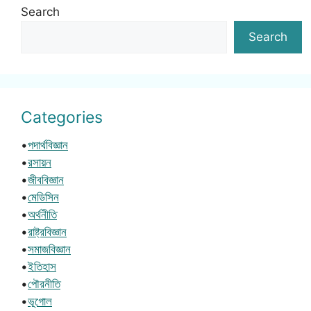
Search
Search
Categories
•
পদার্থবিজ্ঞান
•
রসায়ন
•
জীববিজ্ঞান
•
মেডিসিন
•
অর্থনীতি
•
রাষ্ট্রবিজ্ঞান
•
সমাজবিজ্ঞান
•
ইতিহাস
•
পৌরনীতি
•
ভূগোল