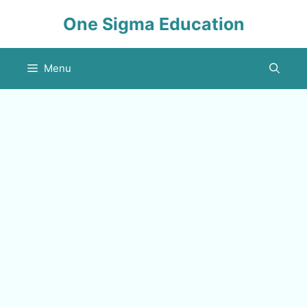
Skip
One Sigma Education
to
content
Menu