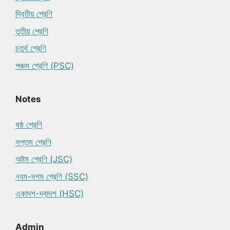
দ্বিতীয় শ্রেণি
তৃতীয় শ্রেণি
চতুর্থ শ্রেণি
পঞ্চম শ্রেণি (PSC)
Notes
ষষ্ঠ শ্রেণি
সপ্তম শ্রেণি
অষ্টম শ্রেণি (JSC)
নবম-দশম শ্রেণি (SSC)
একাদশ-দ্বাদশ (HSC)
Admin