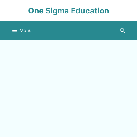
Skip
One Sigma Education
to
content
Menu