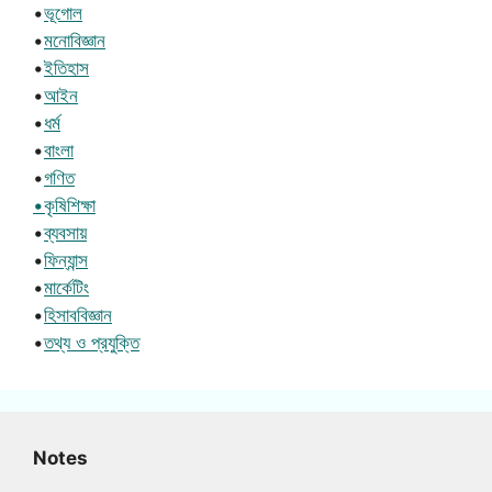
•
ভূগোল
•
মনোবিজ্ঞান
•
ইতিহাস
•
আইন
•
ধর্ম
•
বাংলা
•
গণিত
•কৃষিশিক্ষা
•
ব্যবসায়
•
ফিন্যান্স
•
মার্কেটিং
•
হিসাববিজ্ঞান
•
তথ্য ও প্রযুক্তি
Notes