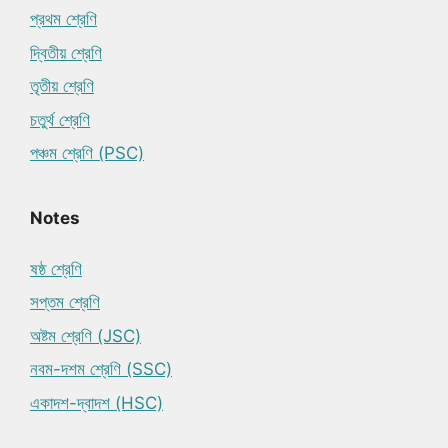
প্রথম শ্রেণি
দ্বিতীয় শ্রেণি
তৃতীয় শ্রেণি
চতুর্থ শ্রেণি
পঞ্চম শ্রেণি (PSC)
Notes
ষষ্ঠ শ্রেণি
সপ্তম শ্রেণি
অষ্টম শ্রেণি (JSC)
নবম-দশম শ্রেণি (SSC)
একাদশ-দ্বাদশ (HSC)