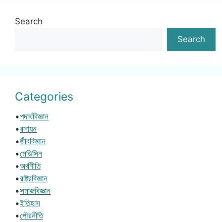
Search
Search
Categories
•
পদার্থবিজ্ঞান
•
রসায়ন
•
জীববিজ্ঞান
•
মেডিসিন
•
অর্থনীতি
•
রাষ্ট্রবিজ্ঞান
•
সমাজবিজ্ঞান
•
ইতিহাস
•
পৌরনীতি