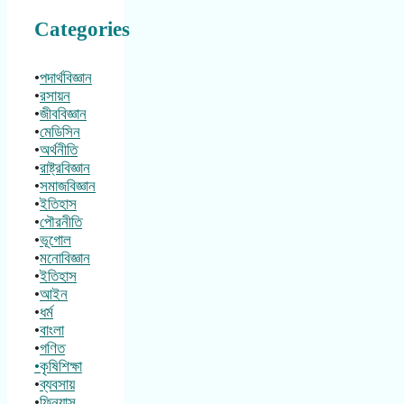
Categories
•
পদার্থবিজ্ঞান
•
রসায়ন
•
জীববিজ্ঞান
•
মেডিসিন
•
অর্থনীতি
•
রাষ্ট্রবিজ্ঞান
•
সমাজবিজ্ঞান
•
ইতিহাস
•
পৌরনীতি
•
ভূগোল
•
মনোবিজ্ঞান
•
ইতিহাস
•
আইন
•
ধর্ম
•
বাংলা
•
গণিত
•কৃষিশিক্ষা
•
ব্যবসায়
•
ফিন্যান্স