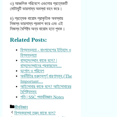
৩) আঞ্চলিক পরিবেশে এগুলোর প্রত্যেকটি
মোটামুটি ভারসাম্য অবস্থা বহন করে।
৪) প্রত্যেক বায়োম প্রাকৃতিক অবস্থায়
নিজস্ব ভারসাম্য প্রকাশ করে এবং এই
নিজস্ব বৈশিষ্ট্য অন্য বায়োম হতে পৃথক।
Related Posts:
বিশ্বসভ্যতা - বাংলাদেশের ইতিহাস ও
বিশ্বসভ্যতা
বাস্তুসংস্থান কাকে বলে? |
বাস্তুসংস্থানের প্রকারভেদ…
ভূগোল ও পরিবেশ
অর্থনীতির গুরুত্বপূর্ণ ধারণাসমূহ (The
Important…
আইসোবার কাকে বলে? আইসোবারের
বৈশিষ্ট্যসমূহ
গতি | SSC পদার্থবিজ্ঞান Notes
Categories
জীববিজ্ঞান
বিশ্বব্যবস্থা তত্ত্ব কাকে বলে?