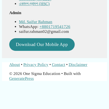
একাদশ-দ্বাদশ (HSC)
Admin
Md. Saifur Rahman
WhatsApp:
+8801719541726
saifur.rahman02@gmail.com
Download Our Mobile App
About
•
Privacy Policy
•
Contact
•
Disclaimer
© 2026 One Sigma Education
• Built with
GeneratePress