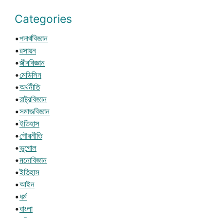
Categories
•
পদার্থবিজ্ঞান
•
রসায়ন
•
জীববিজ্ঞান
•
মেডিসিন
•
অর্থনীতি
•
রাষ্ট্রবিজ্ঞান
•
সমাজবিজ্ঞান
•
ইতিহাস
•
পৌরনীতি
•
ভূগোল
•
মনোবিজ্ঞান
•
ইতিহাস
•
আইন
•
ধর্ম
•
বাংলা