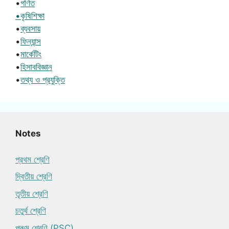
•
গণিত
•কৃষিশিক্ষা
•
ব্যবসায়
•
ফিন্যান্স
•
মার্কেটিং
•
হিসাববিজ্ঞান
•
তথ্য ও প্রযুক্তি
Notes
প্রথম শ্রেণি
দ্বিতীয় শ্রেণি
তৃতীয় শ্রেণি
চতুর্থ শ্রেণি
পঞ্চম শ্রেণি (PSC)