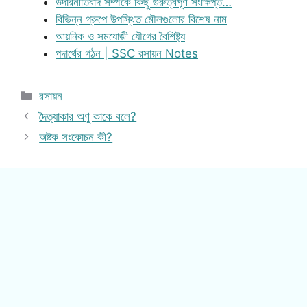
উদারনীতিবাদ সম্পর্কে কিছু গুরুত্বপূর্ণ সংক্ষিপ্ত…
বিভিন্ন গ্রুপে উপস্থিত মৌলগুলোর বিশেষ নাম
আয়নিক ও সমযোজী যৌগের বৈশিষ্ট্য
পদার্থের গঠন | SSC রসায়ন Notes
Categories
রসায়ন
দৈত্যাকার অণু কাকে বলে?
অষ্টক সংকোচন কী?