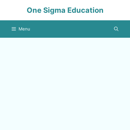
Skip
One Sigma Education
to
content
Menu