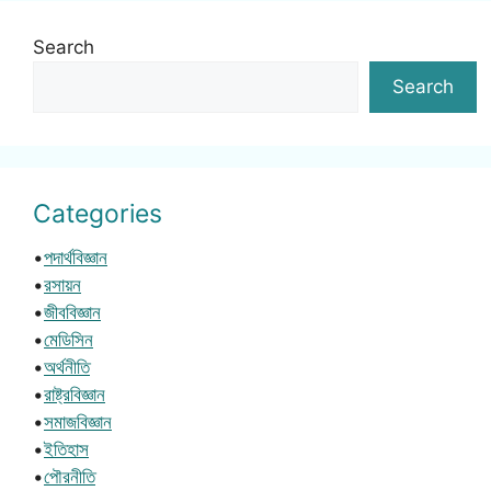
Search
Search
Categories
•
পদার্থবিজ্ঞান
•
রসায়ন
•
জীববিজ্ঞান
•
মেডিসিন
•
অর্থনীতি
•
রাষ্ট্রবিজ্ঞান
•
সমাজবিজ্ঞান
•
ইতিহাস
•
পৌরনীতি