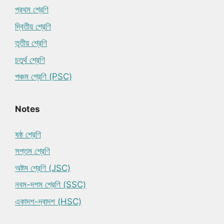
প্রথম শ্রেণি
দ্বিতীয় শ্রেণি
তৃতীয় শ্রেণি
চতুর্থ শ্রেণি
পঞ্চম শ্রেণি (PSC)
Notes
ষষ্ঠ শ্রেণি
সপ্তম শ্রেণি
অষ্টম শ্রেণি (JSC)
নবম-দশম শ্রেণি (SSC)
একাদশ-দ্বাদশ (HSC)