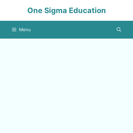
Skip
One Sigma Education
to
content
Menu