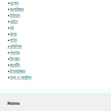
•
ভূগোল
•
মনোবিজ্ঞান
•
ইতিহাস
•
আইন
•
ধর্ম
•
বাংলা
•
গণিত
•কৃষিশিক্ষা
•
ব্যবসায়
•
ফিন্যান্স
•
মার্কেটিং
•
হিসাববিজ্ঞান
•
তথ্য ও প্রযুক্তি
Notes