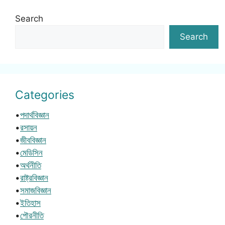
Search
Search
Categories
•
পদার্থবিজ্ঞান
•
রসায়ন
•
জীববিজ্ঞান
•
মেডিসিন
•
অর্থনীতি
•
রাষ্ট্রবিজ্ঞান
•
সমাজবিজ্ঞান
•
ইতিহাস
•
পৌরনীতি