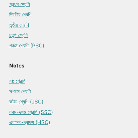
প্রথম শ্রেণি
দ্বিতীয় শ্রেণি
তৃতীয় শ্রেণি
চতুর্থ শ্রেণি
পঞ্চম শ্রেণি (PSC)
Notes
ষষ্ঠ শ্রেণি
সপ্তম শ্রেণি
অষ্টম শ্রেণি (JSC)
নবম-দশম শ্রেণি (SSC)
একাদশ-দ্বাদশ (HSC)