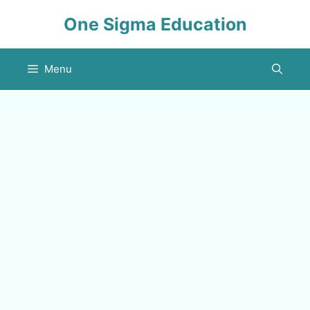
Skip
One Sigma Education
to
content
Menu