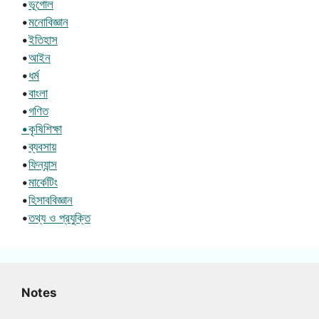
•
ভূগোল
•
মনোবিজ্ঞান
•
ইতিহাস
•
আইন
•
ধর্ম
•
বাংলা
•
গণিত
•কৃষিশিক্ষা
•
ব্যবসায়
•
ফিন্যান্স
•
মার্কেটিং
•
হিসাববিজ্ঞান
•
তথ্য ও প্রযুক্তি
Notes