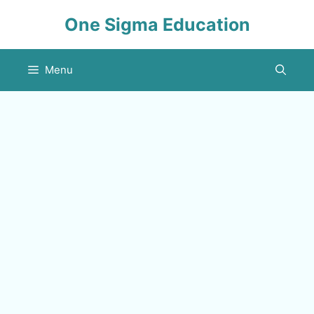
Skip
One Sigma Education
to
content
Menu