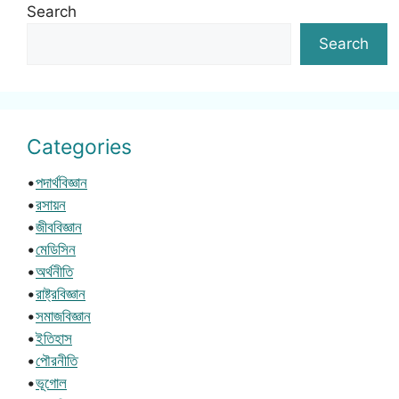
Search
Search
Categories
•
পদার্থবিজ্ঞান
•
রসায়ন
•
জীববিজ্ঞান
•
মেডিসিন
•
অর্থনীতি
•
রাষ্ট্রবিজ্ঞান
•
সমাজবিজ্ঞান
•
ইতিহাস
•
পৌরনীতি
•
ভূগোল