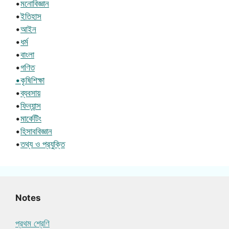
•
মনোবিজ্ঞান
•
ইতিহাস
•
আইন
•
ধর্ম
•
বাংলা
•
গণিত
•কৃষিশিক্ষা
•
ব্যবসায়
•
ফিন্যান্স
•
মার্কেটিং
•
হিসাববিজ্ঞান
•
তথ্য ও প্রযুক্তি
Notes
প্রথম শ্রেণি