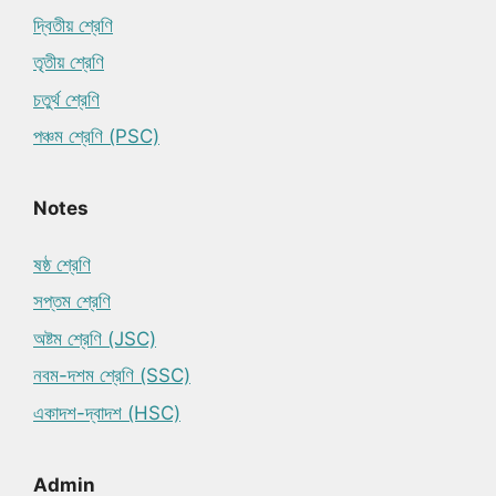
দ্বিতীয় শ্রেণি
তৃতীয় শ্রেণি
চতুর্থ শ্রেণি
পঞ্চম শ্রেণি (PSC)
Notes
ষষ্ঠ শ্রেণি
সপ্তম শ্রেণি
অষ্টম শ্রেণি (JSC)
নবম-দশম শ্রেণি (SSC)
একাদশ-দ্বাদশ (HSC)
Admin