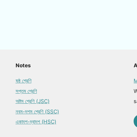
Notes
ষষ্ঠ শ্রেণি
M
সপ্তম শ্রেণি
W
অষ্টম শ্রেণি (JSC)
s
নবম-দশম শ্রেণি (SSC)
একাদশ-দ্বাদশ (HSC)