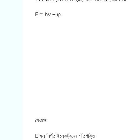
E = hν – φ
যেখানে:
E হল নির্গত ইলেকট্রনের গতিশক্তি