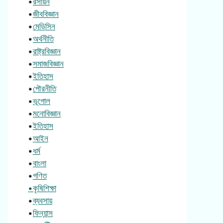
•
রসায়ন
•
জীববিজ্ঞান
•
মেডিসিন
•
অর্থনীতি
•
রাষ্ট্রবিজ্ঞান
•
সমাজবিজ্ঞান
•
ইতিহাস
•
পৌরনীতি
•
ভূগোল
•
মনোবিজ্ঞান
•
ইতিহাস
•
আইন
•
ধর্ম
•
বাংলা
•
গণিত
•কৃষিশিক্ষা
•
ব্যবসায়
•
ফিন্যান্স