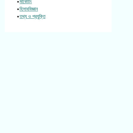
•
মার্কেটিং
•
হিসাববিজ্ঞান
•
তথ্য ও প্রযুক্তি