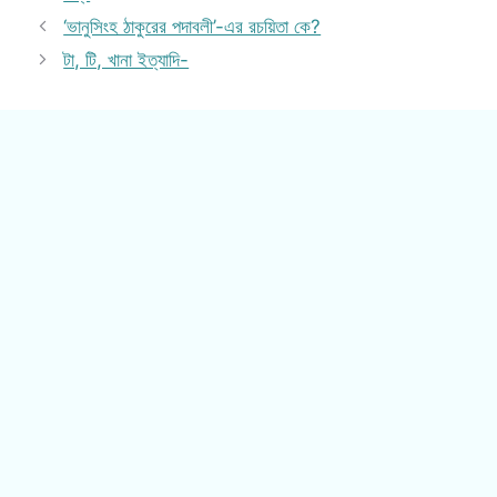
‘ভানুসিংহ ঠাকুরের পদাবলী’-এর রচয়িতা কে?
টা, টি, খানা ইত্যাদি-