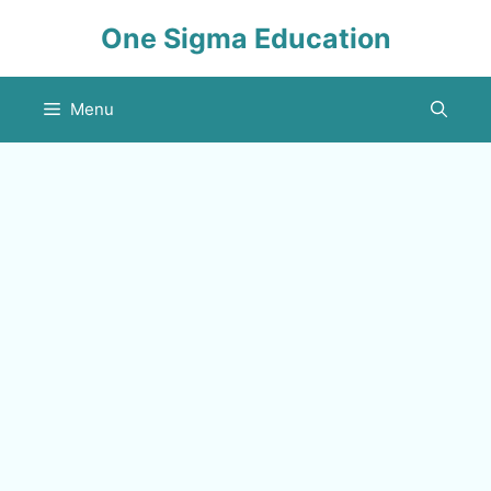
Skip
One Sigma Education
to
content
Menu