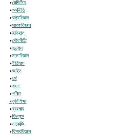
•
মেডিসিন
•
অর্থনীতি
•
রাষ্ট্রবিজ্ঞান
•
সমাজবিজ্ঞান
•
ইতিহাস
•
পৌরনীতি
•
ভূগোল
•
মনোবিজ্ঞান
•
ইতিহাস
•
আইন
•
ধর্ম
•
বাংলা
•
গণিত
•কৃষিশিক্ষা
•
ব্যবসায়
•
ফিন্যান্স
•
মার্কেটিং
•
হিসাববিজ্ঞান