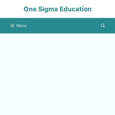
Skip
One Sigma Education
to
content
Menu