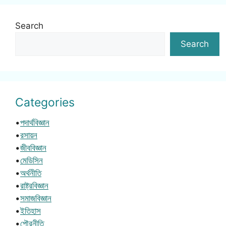
Search
Search
Categories
•
পদার্থবিজ্ঞান
•
রসায়ন
•
জীববিজ্ঞান
•
মেডিসিন
•
অর্থনীতি
•
রাষ্ট্রবিজ্ঞান
•
সমাজবিজ্ঞান
•
ইতিহাস
•
পৌরনীতি