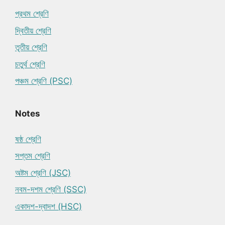
প্রথম শ্রেণি
দ্বিতীয় শ্রেণি
তৃতীয় শ্রেণি
চতুর্থ শ্রেণি
পঞ্চম শ্রেণি (PSC)
Notes
ষষ্ঠ শ্রেণি
সপ্তম শ্রেণি
অষ্টম শ্রেণি (JSC)
নবম-দশম শ্রেণি (SSC)
একাদশ-দ্বাদশ (HSC)