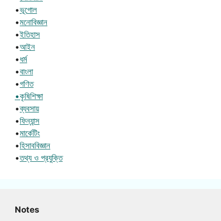
•
ভূগোল
•
মনোবিজ্ঞান
•
ইতিহাস
•
আইন
•
ধর্ম
•
বাংলা
•
গণিত
•কৃষিশিক্ষা
•
ব্যবসায়
•
ফিন্যান্স
•
মার্কেটিং
•
হিসাববিজ্ঞান
•
তথ্য ও প্রযুক্তি
Notes