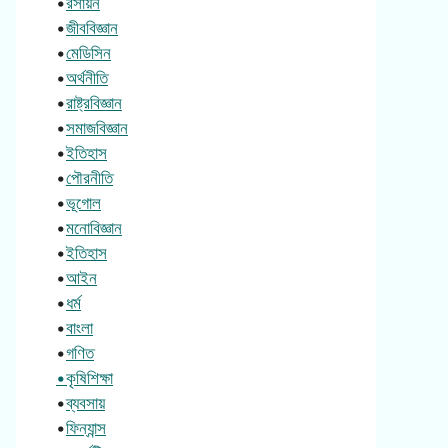
•
রসায়ন
•
জীববিজ্ঞান
•
মেডিসিন
•
অর্থনীতি
•
রাষ্ট্রবিজ্ঞান
•
সমাজবিজ্ঞান
•
ইতিহাস
•
পৌরনীতি
•
ভূগোল
•
মনোবিজ্ঞান
•
ইতিহাস
•
আইন
•
ধর্ম
•
বাংলা
•
গণিত
•কৃষিশিক্ষা
•
ব্যবসায়
•
ফিন্যান্স