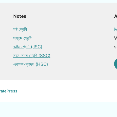
Notes
ষষ্ঠ শ্রেণি
M
সপ্তম শ্রেণি
W
অষ্টম শ্রেণি (JSC)
s
নবম-দশম শ্রেণি (SSC)
একাদশ-দ্বাদশ (HSC)
ratePress