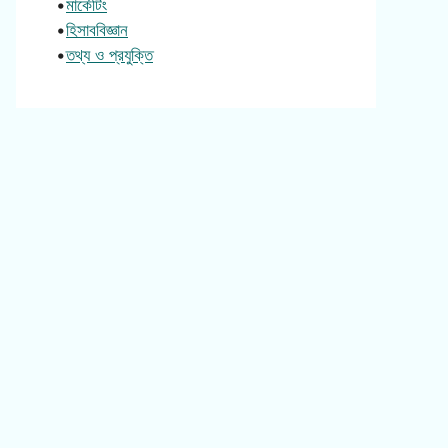
•
মার্কেটিং
•
হিসাববিজ্ঞান
•
তথ্য ও প্রযুক্তি