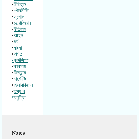
•
ইতিহাস
•
পৌরনীতি
•
ভূগোল
•
মনোবিজ্ঞান
•
ইতিহাস
•
আইন
•
ধর্ম
•
বাংলা
•
গণিত
•কৃষিশিক্ষা
•
ব্যবসায়
•
ফিন্যান্স
•
মার্কেটিং
•
হিসাববিজ্ঞান
•
তথ্য ও
প্রযুক্তি
Notes