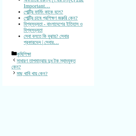
Important…
পোল্ট্রি ফার্মিং কাকে বলে?
পোল্ট্রি চাষে প্রশিক্ষণ জরুরি কেন?
বিশ্বসভ্যতা - বাংলাদেশের ইতিহাস ও
বিশ্বসভ্যতা
সেবা বলতে কি বুঝায়? সেবার
প্রকারভেদ | সেবার…
Categories
কৃষিশিক্ষা
সাধারণ তাপমাত্রায় দুধ টক স্বাদযুক্ত
কেন?
মাছ খাবি খায় কেন?