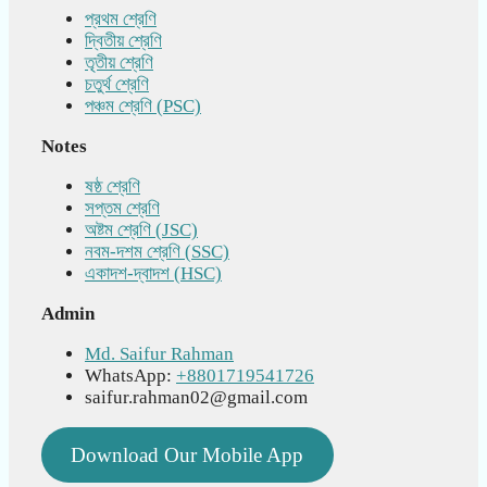
প্রথম শ্রেণি
দ্বিতীয় শ্রেণি
তৃতীয় শ্রেণি
চতুর্থ শ্রেণি
পঞ্চম শ্রেণি (PSC)
Notes
ষষ্ঠ শ্রেণি
সপ্তম শ্রেণি
অষ্টম শ্রেণি (JSC)
নবম-দশম শ্রেণি (SSC)
একাদশ-দ্বাদশ (HSC)
Admin
Md. Saifur Rahman
WhatsApp:
+8801719541726
saifur.rahman02@gmail.com
Download Our Mobile App