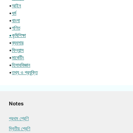
•
আইন
•
ধর্ম
•
বাংলা
•
গণিত
•কৃষিশিক্ষা
•
ব্যবসায়
•
ফিন্যান্স
•
মার্কেটিং
•
হিসাববিজ্ঞান
•
তথ্য ও প্রযুক্তি
Notes
প্রথম শ্রেণি
দ্বিতীয় শ্রেণি