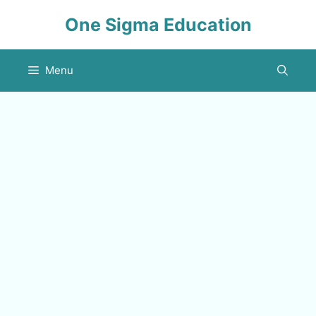
Skip
One Sigma Education
to
content
Menu