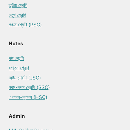
তৃতীয় শ্রেণি
চতুর্থ শ্রেণি
পঞ্চম শ্রেণি (PSC)
Notes
ষষ্ঠ শ্রেণি
সপ্তম শ্রেণি
অষ্টম শ্রেণি (JSC)
নবম-দশম শ্রেণি (SSC)
একাদশ-দ্বাদশ (HSC)
Admin