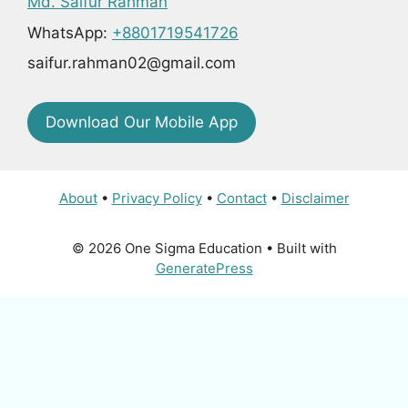
Md. Saifur Rahman
WhatsApp:
+8801719541726
saifur.rahman02@gmail.com
Download Our Mobile App
About
•
Privacy Policy
•
Contact
•
Disclaimer
© 2026 One Sigma Education
• Built with
GeneratePress