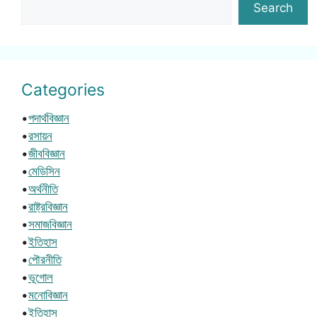
Search
Categories
•
পদার্থবিজ্ঞান
•
রসায়ন
•
জীববিজ্ঞান
•
মেডিসিন
•
অর্থনীতি
•
রাষ্ট্রবিজ্ঞান
•
সমাজবিজ্ঞান
•
ইতিহাস
•
পৌরনীতি
•
ভূগোল
•
মনোবিজ্ঞান
•
ইতিহাস