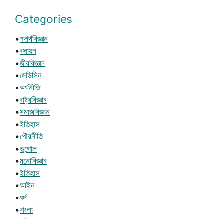
Categories
•
পদার্থবিজ্ঞান
•
রসায়ন
•
জীববিজ্ঞান
•
মেডিসিন
•
অর্থনীতি
•
রাষ্ট্রবিজ্ঞান
•
সমাজবিজ্ঞান
•
ইতিহাস
•
পৌরনীতি
•
ভূগোল
•
মনোবিজ্ঞান
•
ইতিহাস
•
আইন
•
ধর্ম
•
বাংলা