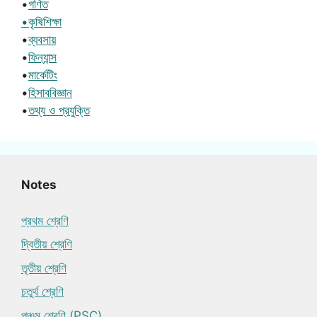
•
গণিত
•কৃষিশিক্ষা
•
ব্যবসায়
•
ফিন্যান্স
•
মার্কেটিং
•
হিসাববিজ্ঞান
•
তথ্য ও প্রযুক্তি
Notes
প্রথম শ্রেণি
দ্বিতীয় শ্রেণি
তৃতীয় শ্রেণি
চতুর্থ শ্রেণি
পঞ্চম শ্রেণি (PSC)