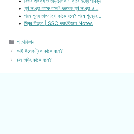
বিভব পার্থক্য ও তড়িচ্চালক শক্তির মধ্যে পার্থক্য
পূর্ণ সংখ্যা কাকে বলে? ধনাত্মক পূর্ণ সংখ্যা ও…
পরম শূন্য তাপমাত্রা কাকে বলে? পরম শূন্যের…
স্থির বিদ্যুৎ | SSC পদার্থবিজ্ঞান Notes
Categories
পদার্থবিজ্ঞান
ডাই ইলেকট্রিক কাকে বলে?
চল তড়িৎ কাকে বলে?