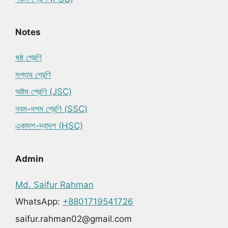
Notes
ষষ্ঠ শ্রেণি
সপ্তম শ্রেণি
অষ্টম শ্রেণি (JSC)
নবম-দশম শ্রেণি (SSC)
একাদশ-দ্বাদশ (HSC)
Admin
Md. Saifur Rahman
WhatsApp:
+8801719541726
saifur.rahman02@gmail.com