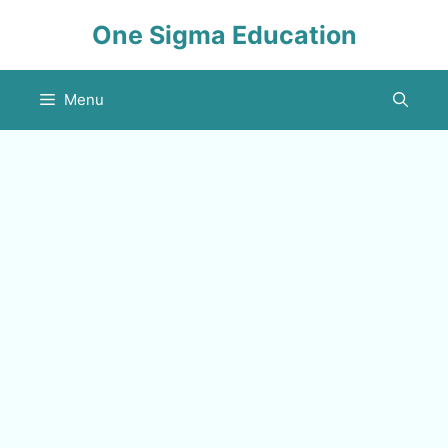
Skip
One Sigma Education
to
content
Menu