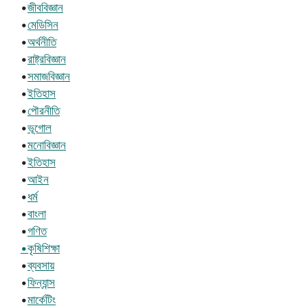
•
জীববিজ্ঞান
•
মেডিসিন
•
অর্থনীতি
•
রাষ্ট্রবিজ্ঞান
•
সমাজবিজ্ঞান
•
ইতিহাস
•
পৌরনীতি
•
ভূগোল
•
মনোবিজ্ঞান
•
ইতিহাস
•
আইন
•
ধর্ম
•
বাংলা
•
গণিত
•কৃষিশিক্ষা
•
ব্যবসায়
•
ফিন্যান্স
•
মার্কেটিং