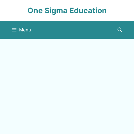
Skip
One Sigma Education
to
content
Menu