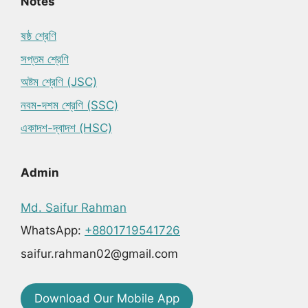
Notes
ষষ্ঠ শ্রেণি
সপ্তম শ্রেণি
অষ্টম শ্রেণি (JSC)
নবম-দশম শ্রেণি (SSC)
একাদশ-দ্বাদশ (HSC)
Admin
Md. Saifur Rahman
WhatsApp:
+8801719541726
saifur.rahman02@gmail.com
Download Our Mobile App