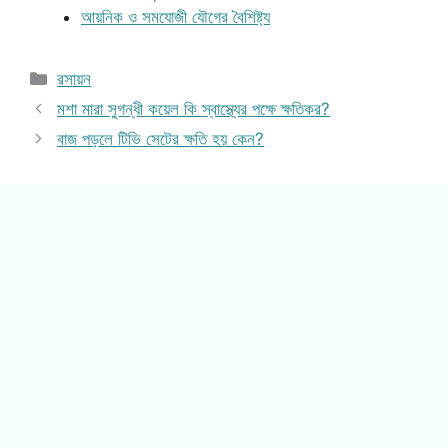
আয়নিক ও সমযোজী যৌগের বৈশিষ্ট্য
Categories
রসায়ন
মশা মারা সুগন্ধী কয়েল কি স্বাস্থ্যের পক্ষে ক্ষতিকর?
বাজ পড়লে টিভি সেটের ক্ষতি হয় কেন?