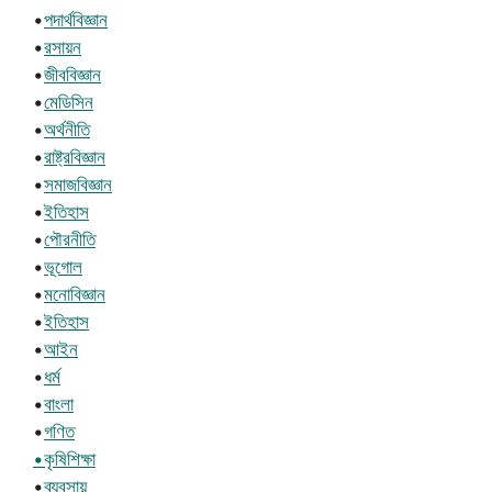
•
পদার্থবিজ্ঞান
•
রসায়ন
•
জীববিজ্ঞান
•
মেডিসিন
•
অর্থনীতি
•
রাষ্ট্রবিজ্ঞান
•
সমাজবিজ্ঞান
•
ইতিহাস
•
পৌরনীতি
•
ভূগোল
•
মনোবিজ্ঞান
•
ইতিহাস
•
আইন
•
ধর্ম
•
বাংলা
•
গণিত
•কৃষিশিক্ষা
•
ব্যবসায়