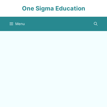
Skip
One Sigma Education
to
content
Menu