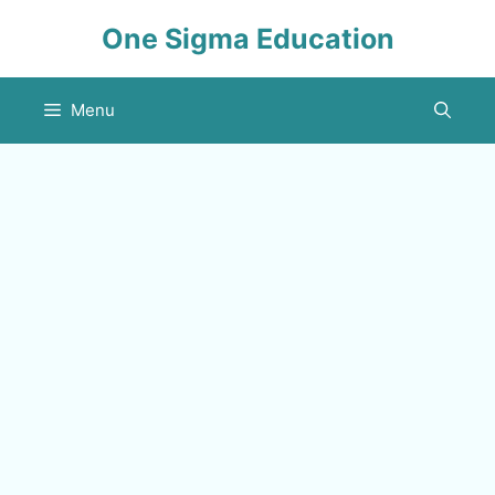
Skip
One Sigma Education
to
content
Menu