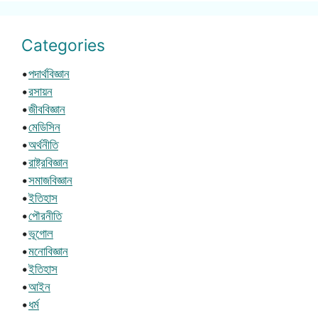
Categories
•
পদার্থবিজ্ঞান
•
রসায়ন
•
জীববিজ্ঞান
•
মেডিসিন
•
অর্থনীতি
•
রাষ্ট্রবিজ্ঞান
•
সমাজবিজ্ঞান
•
ইতিহাস
•
পৌরনীতি
•
ভূগোল
•
মনোবিজ্ঞান
•
ইতিহাস
•
আইন
•
ধর্ম