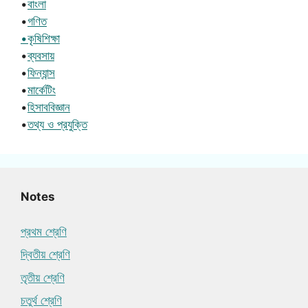
•
বাংলা
•
গণিত
•কৃষিশিক্ষা
•
ব্যবসায়
•
ফিন্যান্স
•
মার্কেটিং
•
হিসাববিজ্ঞান
•
তথ্য ও প্রযুক্তি
Notes
প্রথম শ্রেণি
দ্বিতীয় শ্রেণি
তৃতীয় শ্রেণি
চতুর্থ শ্রেণি