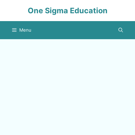
Skip
One Sigma Education
to
content
Menu