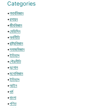
Categories
•
পদার্থবিজ্ঞান
•
রসায়ন
•
জীববিজ্ঞান
•
মেডিসিন
•
অর্থনীতি
•
রাষ্ট্রবিজ্ঞান
•
সমাজবিজ্ঞান
•
ইতিহাস
•
পৌরনীতি
•
ভূগোল
•
মনোবিজ্ঞান
•
ইতিহাস
•
আইন
•
ধর্ম
•
বাংলা
•
গণিত