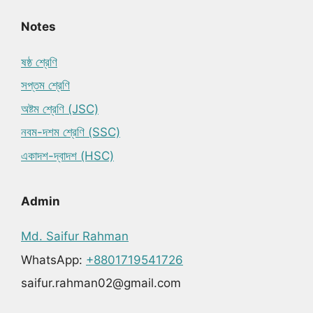
Notes
ষষ্ঠ শ্রেণি
সপ্তম শ্রেণি
অষ্টম শ্রেণি (JSC)
নবম-দশম শ্রেণি (SSC)
একাদশ-দ্বাদশ (HSC)
Admin
Md. Saifur Rahman
WhatsApp:
+8801719541726
saifur.rahman02@gmail.com