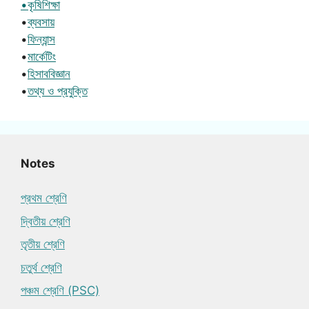
•কৃষিশিক্ষা
•
ব্যবসায়
•
ফিন্যান্স
•
মার্কেটিং
•
হিসাববিজ্ঞান
•
তথ্য ও প্রযুক্তি
Notes
প্রথম শ্রেণি
দ্বিতীয় শ্রেণি
তৃতীয় শ্রেণি
চতুর্থ শ্রেণি
পঞ্চম শ্রেণি (PSC)