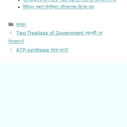
বিভিন্ন গ্রুপে উপস্থিত মৌলগুলোর বিশেষ নাম
Categories
রসায়ন
Two Treatises of Government গ্রন্থটি কে
লিখেছেন?
ATP-synthesis কাকে বলে?