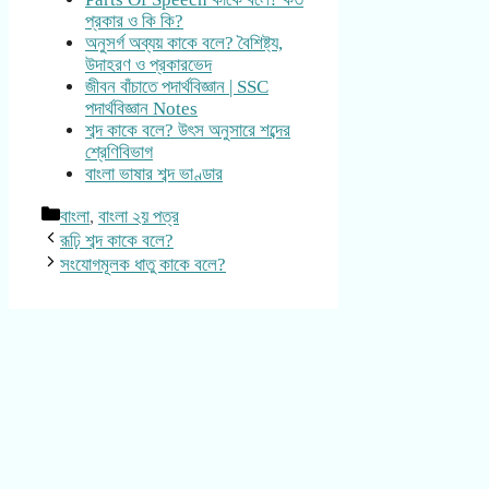
প্রকার ও কি কি?
অনুসর্গ অব্যয় কাকে বলে? বৈশিষ্ট্য,
উদাহরণ ও প্রকারভেদ
জীবন বাঁচাতে পদার্থবিজ্ঞান | SSC
পদার্থবিজ্ঞান Notes
শব্দ কাকে বলে? উৎস অনুসারে শব্দের
শ্রেণিবিভাগ
বাংলা ভাষার শব্দ ভাণ্ডার
Categories
বাংলা
,
বাংলা ২য় পত্র
রূঢ়ি শব্দ কাকে বলে?
সংযোগমূলক ধাতু কাকে বলে?