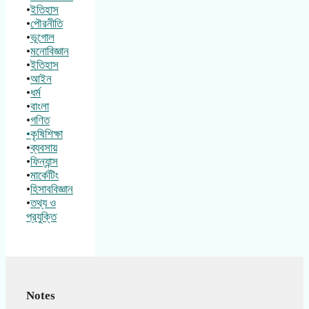
•
ইতিহাস
•
পৌরনীতি
•
ভূগোল
•
মনোবিজ্ঞান
•
ইতিহাস
•
আইন
•
ধর্ম
•
বাংলা
•
গণিত
•কৃষিশিক্ষা
•
ব্যবসায়
•
ফিন্যান্স
•
মার্কেটিং
•
হিসাববিজ্ঞান
•
তথ্য ও
প্রযুক্তি
Notes