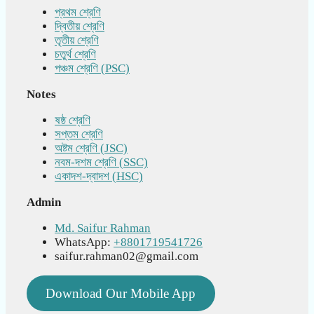
প্রথম শ্রেণি
দ্বিতীয় শ্রেণি
তৃতীয় শ্রেণি
চতুর্থ শ্রেণি
পঞ্চম শ্রেণি (PSC)
Notes
ষষ্ঠ শ্রেণি
সপ্তম শ্রেণি
অষ্টম শ্রেণি (JSC)
নবম-দশম শ্রেণি (SSC)
একাদশ-দ্বাদশ (HSC)
Admin
Md. Saifur Rahman
WhatsApp:
+8801719541726
saifur.rahman02@gmail.com
Download Our Mobile App