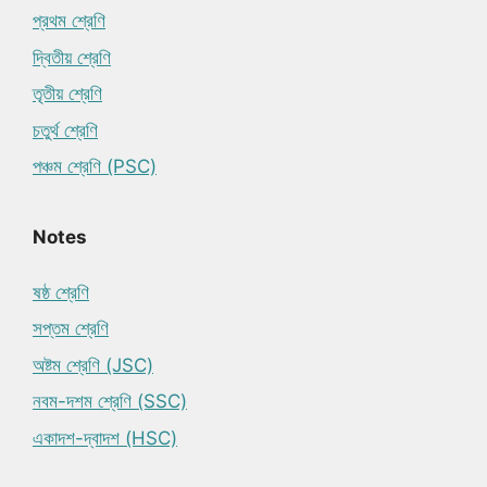
প্রথম শ্রেণি
দ্বিতীয় শ্রেণি
তৃতীয় শ্রেণি
চতুর্থ শ্রেণি
পঞ্চম শ্রেণি (PSC)
Notes
ষষ্ঠ শ্রেণি
সপ্তম শ্রেণি
অষ্টম শ্রেণি (JSC)
নবম-দশম শ্রেণি (SSC)
একাদশ-দ্বাদশ (HSC)