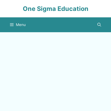
Skip
One Sigma Education
to
content
Menu