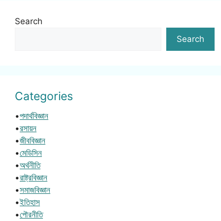
Search
Search
Categories
•
পদার্থবিজ্ঞান
•
রসায়ন
•
জীববিজ্ঞান
•
মেডিসিন
•
অর্থনীতি
•
রাষ্ট্রবিজ্ঞান
•
সমাজবিজ্ঞান
•
ইতিহাস
•
পৌরনীতি