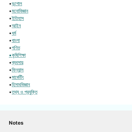
•
ভূগোল
•
মনোবিজ্ঞান
•
ইতিহাস
•
আইন
•
ধর্ম
•
বাংলা
•
গণিত
•কৃষিশিক্ষা
•
ব্যবসায়
•
ফিন্যান্স
•
মার্কেটিং
•
হিসাববিজ্ঞান
•
তথ্য ও প্রযুক্তি
Notes