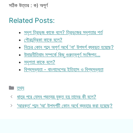
সঠিক উত্তর : ক) অপূর্ণ
Related Posts:
সদৃশ ত্রিভুজ কাকে বলে? ত্রিভুজের সদৃশতার শর্ত
গৌরচন্দ্রিকা কাকে বলে?
নিচের কোন শব্দে অপূর্ণ অর্থে 'না' উপসর্গ ব্যবহৃত হয়েছে?
উদারনীতিবাদ সম্পর্কে কিছু গুরুত্বপূর্ণ সংক্ষিপ্ত…
সদৃশতা কাকে বলে?
বিশ্বসভ্যতা - বাংলাদেশের ইতিহাস ও বিশ্বসভ্যতা
Categories
তথ্য
ধাতুর পরে যেসব প্রত্যয় যুক্ত হয় তাদের কী বলে?
‘আরক্ত’ শব্দে ‘আ’ উপসর্গটি কোন অর্থে ব্যবহার করা হয়েছে?